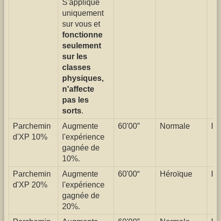
S'applique
uniquement
sur vous et
fonctionne
seulement
sur les
classes
physiques,
n'affecte
pas les
sorts
.
Parchemin
Augmente
60'00”
Normale
Él
d'XP 10%
l'expérience
gagnée de
10%.
Parchemin
Augmente
60'00“
Héroïque
Él
d'XP 20%
l'expérience
gagnée de
20%.