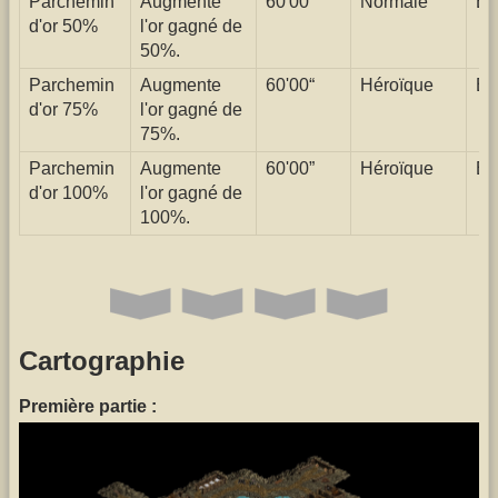
Parchemin
Augmente
60'00”
Normale
Él
d'or 50%
l'or gagné de
50%.
Parchemin
Augmente
60'00“
Héroïque
Él
d'or 75%
l'or gagné de
75%.
Parchemin
Augmente
60'00”
Héroïque
Él
d'or 100%
l'or gagné de
100%.
Cartographie
Première partie :