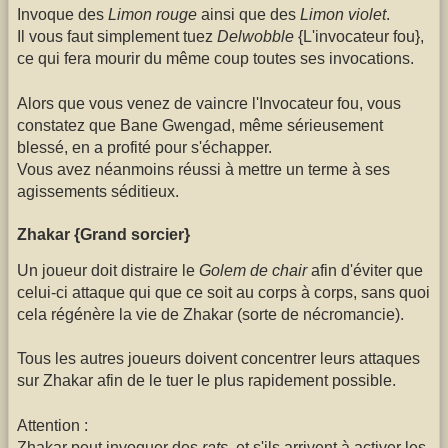
Invoque des
Limon rouge
ainsi que des
Limon violet
.
Il vous faut simplement tuez
Delwobble
{L'invocateur fou},
ce qui fera mourir du même coup toutes ses invocations.
Alors que vous venez de vaincre l'Invocateur fou, vous
constatez que Bane Gwengad, même sérieusement
blessé, en a profité pour s'échapper.
Vous avez néanmoins réussi à mettre un terme à ses
agissements séditieux.
Zhakar {Grand sorcier}
Un joueur doit distraire le
Golem de chair
afin d'éviter que
celui-ci attaque qui que ce soit au corps à corps, sans quoi
cela régénère la vie de Zhakar (sorte de nécromancie).
Tous les autres joueurs doivent concentrer leurs attaques
sur Zhakar afin de le tuer le plus rapidement possible.
Attention :
Zhakar peut invoquer des
rats
, et s'ils arrivent à activer les