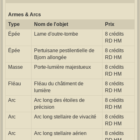
Armes & Arcs
Type
Nom de l'objet
Prix
Épée
Lame d'outre-tombe
8 crédits
RD HM
Épée
Pertuisane pestilentielle de
8 crédits
Bjorn allongée
RD HM
Masse
Porte-lumière majestueux
8 crédits
RD HM
Fléau
Fléau du châtiment de
8 crédits
lumière
RD HM
Arc
Arc long des étoiles de
8 crédits
précision
RD HM
Arc
Arc long stellaire de vivacité
8 crédits
RD HM
Arc
Arc long stellaire aérien
8 crédits