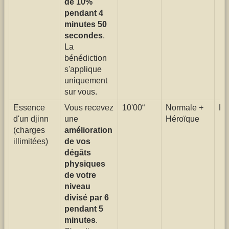
de 10%
pendant 4
minutes 50
secondes
.
La
bénédiction
s'applique
uniquement
sur vous.
Essence
Vous recevez
10'00“
Normale +
Fa
d'un djinn
une
Héroïque
(charges
amélioration
illimitées)
de vos
dégâts
physiques
de votre
niveau
divisé par 6
pendant 5
minutes
.