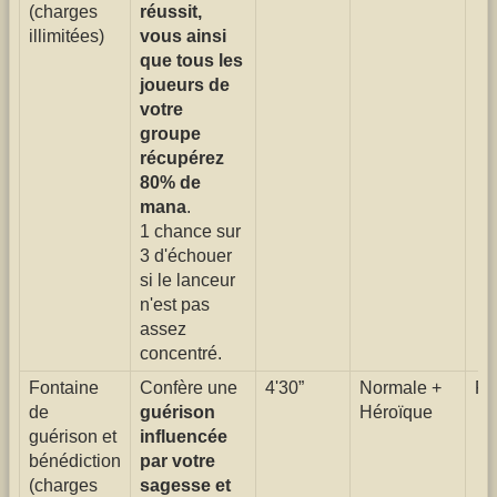
(charges
réussit,
illimitées)
vous ainsi
que tous les
joueurs de
votre
groupe
récupérez
80% de
mana
.
1 chance sur
3 d'échouer
si le lanceur
n'est pas
assez
concentré.
Fontaine
Confère une
4'30”
Normale +
Fa
de
guérison
Héroïque
guérison et
influencée
bénédiction
par votre
(charges
sagesse et