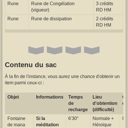
Rune
Rune de Congélation
3 crédits
(vigueur)
RD HM
Rune
Rune de dissipation
2 crédits
RD HM
Contenu du sac
À la fin de l'​instance,​ vous aurez une chance d'​obtenir un
item parmi ceux-ci :
Objet
Informations
Temps
Lieu
Ch
de
d'obtention
d'
recharge
(difficulté)
Fontaine
Si la
6'30“
Normale +
Fa
de mana
méditation
Héroïque