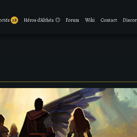
ectés
28
Héros d'Althéa
Forum
Wiki
Contact
Disco