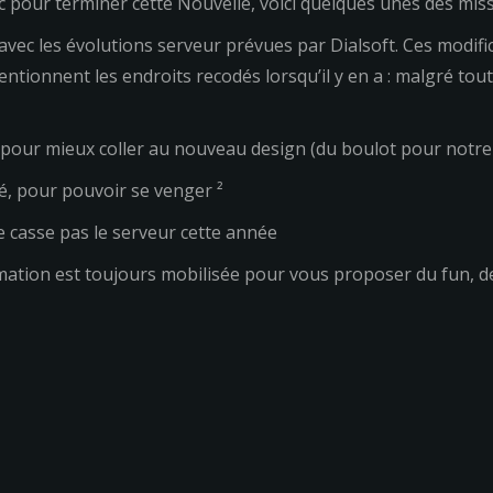
c pour terminer cette Nouvelle, voici quelques unes des mi
avec les évolutions serveur prévues par Dialsoft. Ces modifi
tionnent les endroits recodés lorsqu’il y en a : malgré tout
au, pour mieux coller au nouveau design (du boulot pour not
té, pour pouvoir se venger ²
e casse pas le serveur cette année
imation est toujours mobilisée pour vous proposer du fun, d