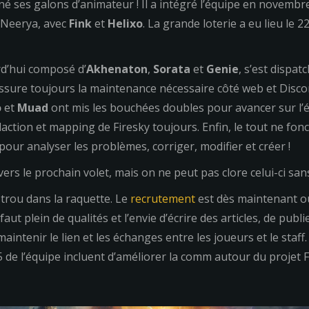
é ses galons d’animateur ! Il a intégré l’équipe en novembre
 Neerya, avec
Fink
et
Helixo
. La grande loterie a eu lieu le 
rd’hui composé d’
Akhenaton
,
Sorata
et
Genie
, s’est dispat
sure toujours la maintenance nécessaire côté web et Discord
o
et
Muad
ont mis les bouchées doubles pour avancer sur l’é
action et mapping de Firesky toujours. Enfin, le tout ne fon
 pour analyser les problèmes, corriger, modifier et créer !
 vers le prochain volet, mais on ne peut pas clore celui-ci sa
n trou dans la raquette. Le
recrutement
est dès maintenant o
aut plein de qualités et l’envie d’écrire des articles, de pub
intenir le lien et les échanges entre les joueurs et le staff
5 de l’équipe incluent d’améliorer la comm autour du projet F