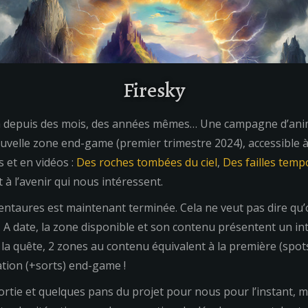
Firesky
 depuis des mois, des années mêmes… Une campagne d’animat
ouvelle zone end-game (premier trimestre 2024), accessible à
 et en vidéos :
Des roches tombées du ciel
,
Des failles temp
à l’avenir qui nous intéressent.
centaures est maintenant terminée. Cela ne veut pas dire qu’
te. A date, la zone disponible et son contenu présentent un i
la quête, 2 zones au contenu équivalent à la première (spot
ation (+sorts) end-game !
rtie et quelques pans du projet pour nous pour l’instant, ma