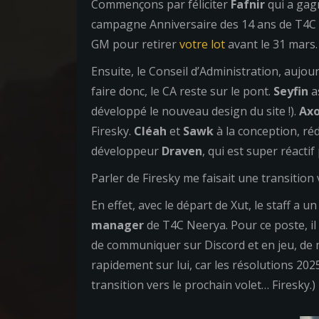
Commençons par féliciter
Fafnir
qui a gagn
campagne Anniversaire des 14 ans de T4C
GM pour retirer
votre lot
avant le 31 mars.
Ensuite, le Conseil d’Administration, aujou
faire donc, le CA reste sur le pont.
Seyfin
as
développé le nouveau design du site !).
Ax
Firesky.
Cléah
et
Sawk
à la conception, réd
développeur
Draven
, qui est super réactif
Parler de Firesky me faisait une transition
En effet, avec le départ de Xut, le staff a u
manager
de T4C Neerya. Pour ce poste, il f
de communiquer sur Discord et en jeu, de ma
rapidement sur lui, car les résolutions 202
transition vers le prochain volet… Firesky.)