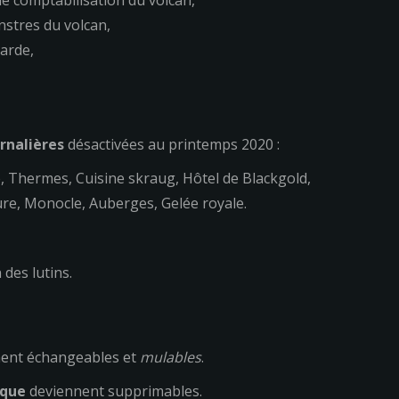
e comptabilisation du volcan,
stres du volcan,
arde,
rnalières
désactivées au printemps 2020 :
e, Thermes, Cuisine skraug, Hôtel de Blackgold,
re, Monocle, Auberges, Gelée royale.
des lutins.
ent échangeables et
mulables
.
ique
deviennent supprimables.