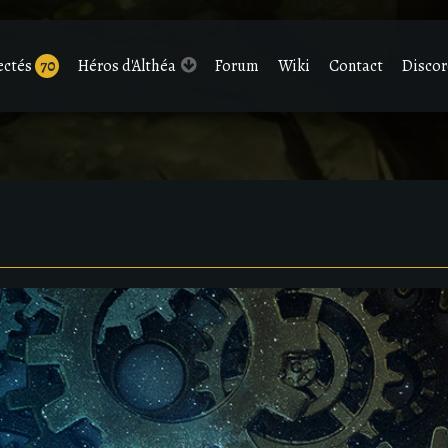
ectés
70
Héros d'Althéa
Forum
Wiki
Contact
Disco