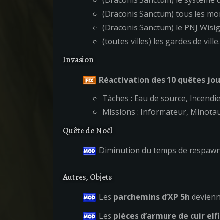
(Draconis Sanctum) le système d
(Draconis Sanctum) tous les mon
(Draconis Sanctum) le PNJ Wisig
(toutes villes) les gardes de ville.
Invasion
Réactivation des 10 quêtes jou
Tâches : Eau de source, Incendi
Missions : Informateur, Minotau
Quête de Noël
Diminution du temps de respawn 
Autres, Objets
Les
parchemins d’XP 5h
devienn
Les
pièces d’armure de cuir elf