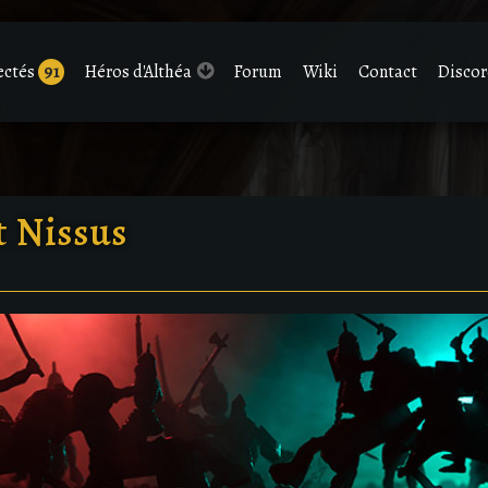
ectés
91
Héros d'Althéa
Forum
Wiki
Contact
Disco
at Nissus