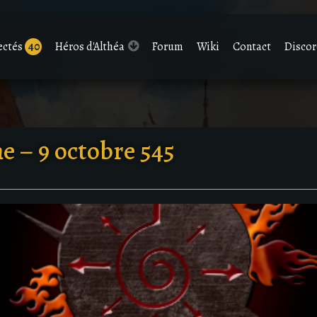
ectés
40
Héros d'Althéa
Forum
Wiki
Contact
Disco
 – 9 octobre 545