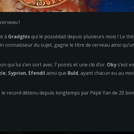
cerveau !
té à
Gradghis
qui le possédait depuis plusieurs mois ! Le thè
fin connaisseur du sujet, gagne le titre de cerveau ainsi qu’
on qui lui s’en sort avec 7 points et une clé d’or.
Oby
s’est e
zie
,
Syprion
,
Efendil
ainsi que
Buld
, ayant chacun eu au mo
e le record détenu depuis longtemps par Pépé Yan de 20 b