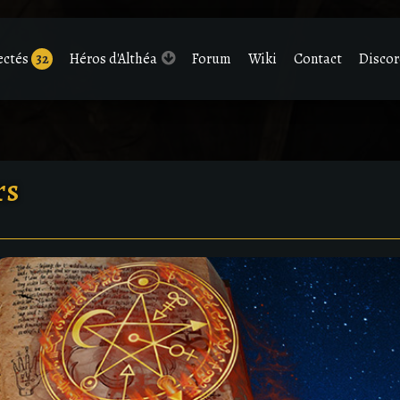
ectés
32
Héros d'Althéa
Forum
Wiki
Contact
Disco
rs