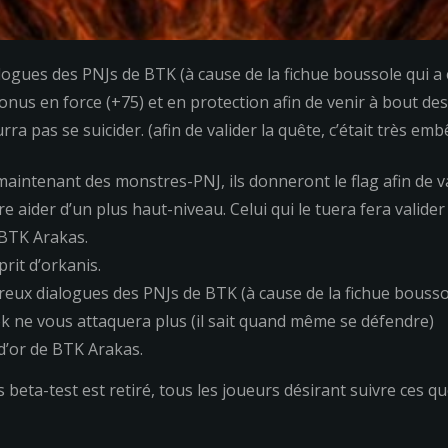
ues des PNJs de BTK (à cause de la fichue boussole qui a 
us en force (+75) et en protection afin de venir à bout des
a pas se suicider. (afin de valider la quête, c’était très emb
maintenant des monstres-PNJ, ils donneront le flag afin de v
 aider d’un plus haut-niveau. Celui qui le tuera fera valider
 BTK Arakas.
it d’orkanis.
ux dialogues des PNJs de BTK (à cause de la fichue boussol
ok ne vous attaquera plus (il sait quand même se défendre)
d’or de BTK Arakas.
 beta-test est retiré, tous les joueurs désirant suivre ces