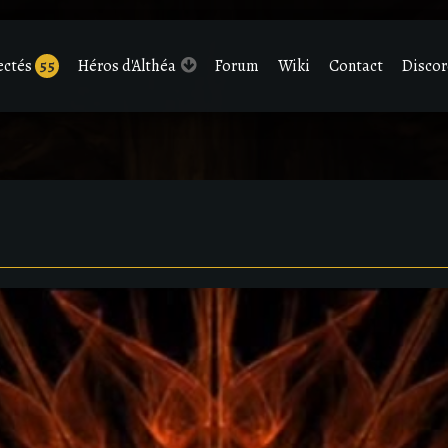
ectés
55
Héros d'Althéa
Forum
Wiki
Contact
Disco