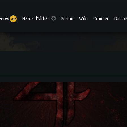
ectés
49
Héros d'Althéa
Forum
Wiki
Contact
Disco