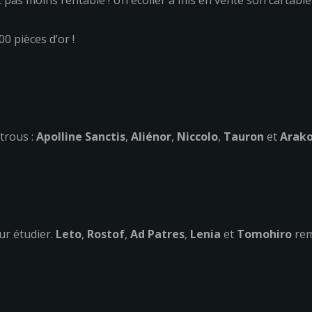
n est pas moins rentable ! Un écolier a mis en vente son carta
0 pièces d’or !
trous :
Apolline Sanctis
,
Aliénor
,
Niccolo
,
Tauron
et
Arako
ur étudier.
Leto
,
Rostof
,
Ad Patres
,
Lenia
et
Tomohiro
rem