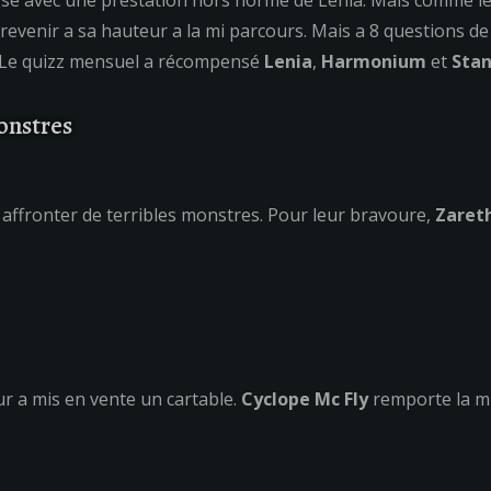
 avec une prestation hors norme de Lenia. Mais comme le dit 
revenir a sa hauteur a la mi parcours. Mais a 8 questions de
..Le quizz mensuel a récompensé
Lenia
,
Harmonium
et
Stan
onstres
 affronter de terribles monstres. Pour leur bravoure,
Zaret
r a mis en vente un cartable.
Cyclope Mc Fly
remporte la mi