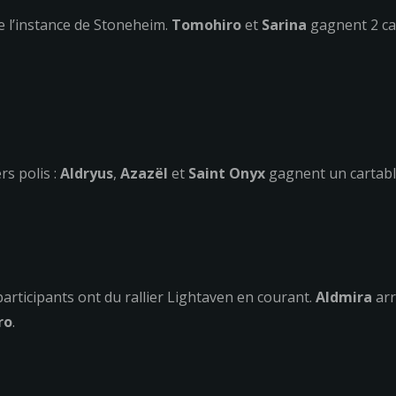
e l’instance de Stoneheim.
Tomohiro
et
Sarina
gagnent 2 car
s polis :
Aldryus
,
Azazël
et
Saint Onyx
gagnent un cartabl
articipants ont du rallier Lightaven en courant.
Aldmira
arr
ro
.