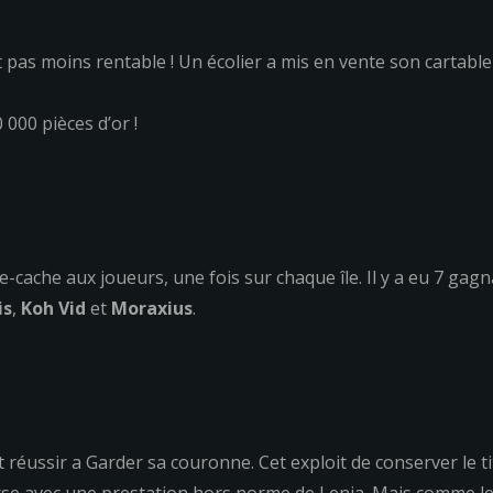
n est pas moins rentable ! Un écolier a mis en vente son carta
000 pièces d’or !
-cache aux joueurs, une fois sur chaque île. Il y a eu 7 gag
is
,
Koh Vid
et
Moraxius
.
t réussir a Garder sa couronne. Cet exploit de conserver le