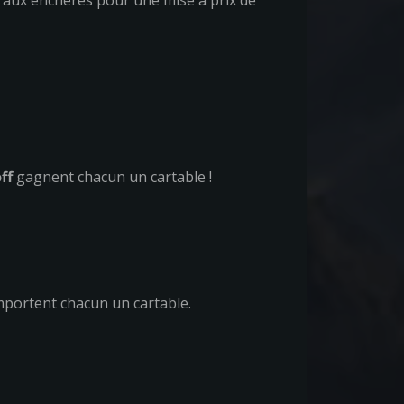
ble aux enchères pour une mise a prix de
ff
gagnent chacun un cartable !
portent chacun un cartable.