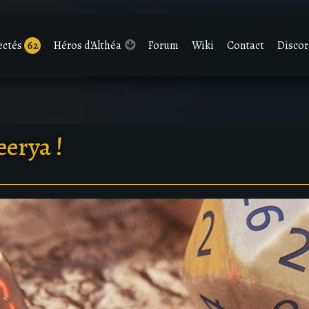
ectés
62
Héros d'Althéa
Forum
Wiki
Contact
Disco
eerya !