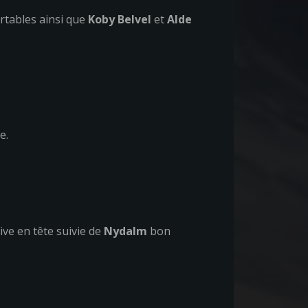
tables ainsi que
Koby Belvel
et
Alde
e.
ive en tête suivie de
Nydalm
bon