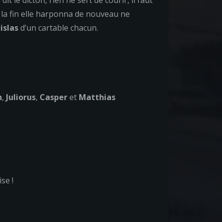
le dicton, rien ne sert de courir, il faut
 la fin elle harponna de nouveau ne
islas
d’un cartable chacun.
h
,
Juliorus
,
Casper
et
Matthias
se !