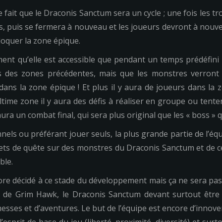
e fait que le Draconis Sanctum sera un cycle ; une fois les tr
, puis se fermera à nouveau et les joueurs devront à nouveau 
loquer la zone épique.
ent qu’elle est accessible que pendant un temps prédéfini e
ns des zones précédentes, mais que les monstres verron
ans la zone épique ! Et plus il y aura de joueurs dans la 
ime zone il y aura des défis à réaliser en groupe ou tenter d
 aura un combat final, qui sera plus original que les « boss »
nels ou préférant jouer seuls, la plus grande partie de l’é
ts de quête sur des monstres du Draconis Sanctum et de c
ble.
core décidé à ce stade du développement mais ça ne sera pa
s de Grim Hawk, le Draconis Sanctum devant surtout être
ses et d’aventures. Le but de l’équipe est encore d’innove