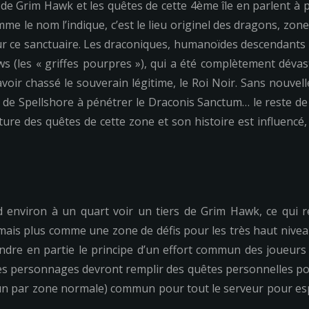
e Grim Hawk et les quêtes de cette 4ème île en parlent à pl
mme le nom l’indique, c’est le lieu originel des dragons, zo
sur ce sanctuaire. Les draconiques, humanoïdes descendants
s (les « griffes pourpres »), qui a été complètement dévas
voir chassé le souverain légitime, le Roi Noir. Sans nouvell
de Spellshore à pénétrer le Draconis Sanctum… le reste de l
écriture des quêtes de cette zone et son histoire est influencé
 environ à un quart voir un tiers de Grim Hawk, ce qui r
mais plus comme une zone de défis pour les très haut nive
endre en partie le principe d’un effort commun des joueurs p
, les personnages devront remplir des quêtes personnelles p
s (un par zone normale) commun pour tout le serveur pour e