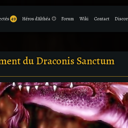
ectés
49
Héros d'Althéa
Forum
Wiki
Contact
Disco
ement du Draconis Sanctum