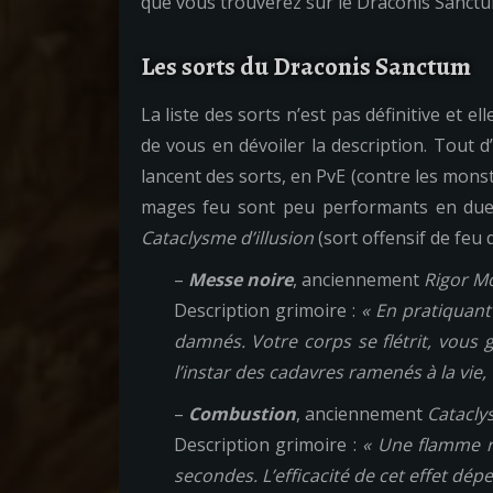
que vous trouverez sur le Draconis Sanctu
Les sorts du Draconis Sanctum
La liste des sorts n’est pas définitive et e
de vous en dévoiler la description. Tout d
lancent des sorts, en PvE (contre les mons
mages feu sont peu performants en duel
Cataclysme d’illusion
(sort offensif de feu 
–
Messe noire
, anciennement
Rigor Mo
Description grimoire :
« En pratiquant
damnés. Votre corps se flétrit, vous
l’instar des cadavres ramenés à la vie, 
–
Combustion
, anciennement
Cataclys
Description grimoire :
« Une flamme r
secondes. L’efficacité de cet effet dép