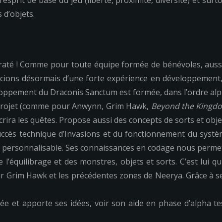
esprit de base du jeu (liberté, proximité, diversité) et surt
 d’objets.
t raté ! Comme pour toute équipe formée de bénévoles, aussi 
icions désormais d’une forte expérience en développement,
eloppement du Draconis Sanctum est formée, dans l’ordre alp
u projet (comme pour Anwynn, Grim Hawk,
Beyond the Kingd
 écrira les quêtes. Propose aussi des concepts de sorts et obje
 succès technique d’Invasions et du fonctionnement du syst
t personnalisable. Ses connaissances en codage nous permett
l’équilibrage et des monstres, objets et sorts. C’est lui qui
pour Grim Hawk et les précédentes zones de Neerya. Grâce à se
tée et apporte ses idées, voir son aide en phase d’alpha te