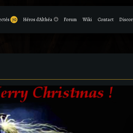
ectés
70
Héros d'Althéa
Forum
Wiki
Contact
Disco