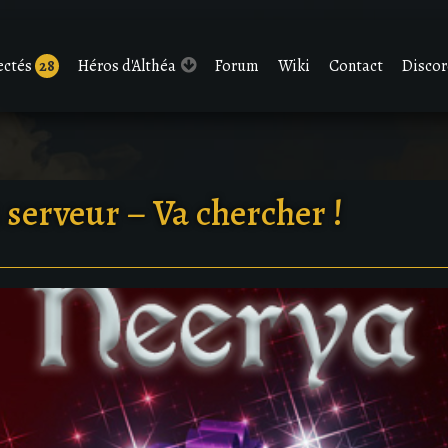
ectés
28
Héros d'Althéa
Forum
Wiki
Contact
Disco
 serveur – Va chercher !