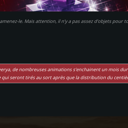
menez-le. Mais attention, il n’y a pas assez d’objets pour t
Neerya, de nombreuses animations s’enchainent un mois dura
e qui seront tirés au sort après que la distribution du centiè