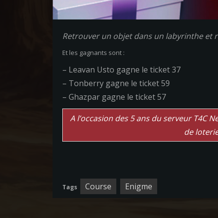
Retrouver un objet dans un labyrinthe et ra
Et les gagnants sont :
– Leavan Usto gagne le ticket 37
– Tonberry gagne le ticket 59
– Ghazpar gagne le ticket 57
A l’occasion des 5 ans du serveur T4C 
de loteri
Course
Enigme
Tags