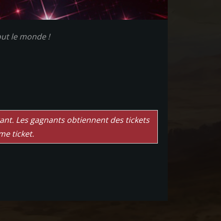
out le monde !
nt. Les gagnants obtiennent des tickets
me ticket.