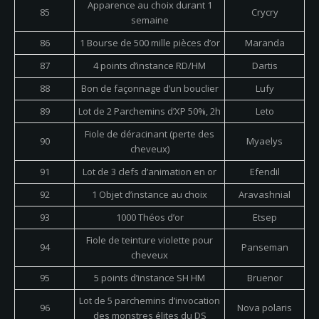
Apparence au choix durant 1
85
Crycry
semaine
86
1 Bourse de 500 mille pièces d’or
Maranda
87
4 points d’instance RD/HM
Dartis
88
Bon de façonnage d’un bouclier
Lufy
89
Lot de 2 Parchemins d’XP 50%, 2h
Leto
Fiole de déracinant (perte des
90
Myaelys
cheveux)
91
Lot de 3 clefs d’animation en or
Efendil
92
1 Objet d’instance au choix
Aravashnial
93
1000 Théos d’or
Etsep
Fiole de teinture violette pour
94
Panseman
cheveux
95
5 points d’instance SH HM
Bruenor
Lot de 5 parchemins d’invocation
96
Nova polaris
des monstres élites du DS