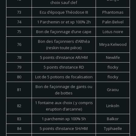
choix sauf clef
73
Ecu d’époque Théodose III
Phantomas
74
1 Parchemin or et xp 100% 2h
Palin Belvel
75
Bon de façonnage d’une cape
Lotus noire
Bon des façonniers d’Althéa
76
Mirya Kelwood
(reskin toute pièce)
78
5 points d’instance AR/HM
Newlife
79
5 points d’instance RD
flocky
80
Lot de 5 potions de focalisation
flocky
Bon de façonnage de gants ou
81
Graou
de bottes
1 fontaine aux choix ( y compris
82
Linkoln
eruption d’arcanne)
83
1 parchemin xp 100% 5h
Balkor
84
5 points d’instance SH/HM
Typhaelle