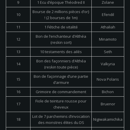
9
1 Ecu d’époque Théodred II
Zolane
Bourse de 2 millions pièces d’or}
10
Efendil
! (2 bourses de 1m)
11
1 Fétiche de vitalité
Athaliah
Bon de l’enchanteur d’Althéa
12
Minamoto
(reskin sort)
13
10 testaments des ailés
Seth
Bon des façonniers d’Althéa
14
Valkyria
(reskin toute pièce)
Bon de façonnage d’une partie
15
Nova Polaris
d’armure
16
Grimoire de commandement
Bichon
Fiole de teinture rousse pour
17
Bruenor
cheveux
Lot de 7 parchemins d’invocation
18
Nigiwakamichika
des monstres élites du DS