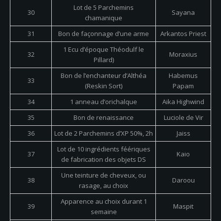
Lot de 5 Parchemins
30
Sayana
chamanique
31
Bon de façonnage d’une arme
Arkantos Priest
1 Ecu d’époque Théodulf le
32
Moraxius
Pillard)
Bon de l’enchanteur d’Althéa
Habemus
33
(Reskin Sort)
Papam
34
1 anneau d’orichalque
Aika Highwind
35
Bon de renaissance
Luciole de Vir
36
Lot de 2 Parchemins d’XP 50%, 2h
Jaiss
Lot de 10 ingrédients féériques
37
Kaio
de fabrication des objets DS
Une teinture de cheveux, ou
38
Daroou
rasage, au choix
Apparence au choix durant 1
39
Maspit
semaine