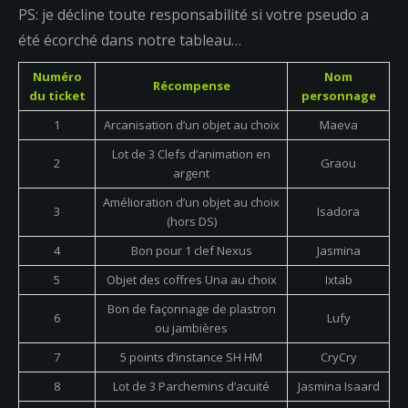
PS: je décline toute responsabilité si votre pseudo a
été écorché dans notre tableau…
Numéro
Nom
Récompense
du ticket
personnage
1
Arcanisation d’un objet au choix
Maeva
Lot de 3 Clefs d’animation en
2
Graou
argent
Amélioration d’un objet au choix
3
Isadora
(hors DS)
4
Bon pour 1 clef Nexus
Jasmina
5
Objet des coffres Una au choix
Ixtab
Bon de façonnage de plastron
6
Lufy
ou jambières
7
5 points d’instance SH HM
CryCry
8
Lot de 3 Parchemins d’acuité
Jasmina Isaard