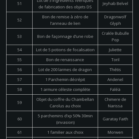
Lot de 5 ingrédients féériques
51
Jeyhab Belvel
de fabrication des objets DS
Bon de remise à zéro de
Dragonwolf
52
l’anneau de lien
Glyph
Crakle Bubulle
53
Bon de façonnage d’une robe
Pop
54
Lot de 5 potions de focalisation
Juliette
55
Bon de renaissance
Toril
56
Lot de 200 larmes de dragon
Thétis
57
1 Parchemin décrépit
Andenel
58
1 armure céleste complète
Faléä
Objet du coffre du Chambellan
Chimere de
59
Carolus au choix
Narissa
5 parchemins d’xp 50% 30min
60
Garatay Faith
(invasion)
61
1 familier aux choix
Morwen