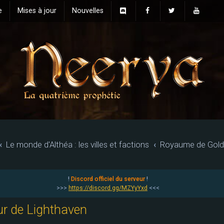
e
Mises à jour
Nouvelles
Le monde d'Althéa : les villes et factions
Royaume de Gol
!
Discord officiel du serveur
!
>>>
https://discord.gg/MZYyYxd
<<<
ur de Lighthaven