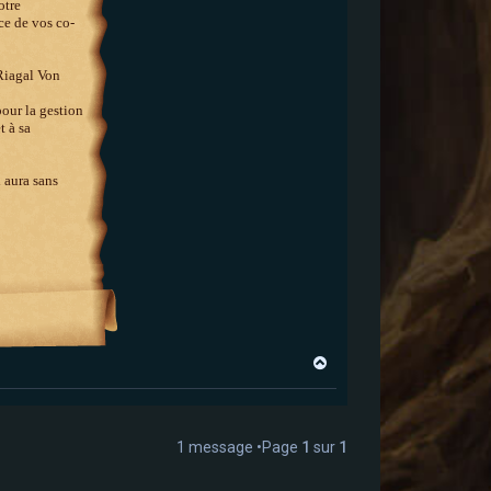
otre
ce de vos co-
 Riagal Von
our la gestion
t à sa
 aura sans
H
a
u
t
1 message •Page
1
sur
1