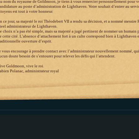
u nom du royaume de Goldmoon, je tiens à vous remercier personnellement pour v
andidature au poste d’administration de Lighthaven. Votre souhait d’entrer au servi
itoyens est tout à votre honneur.
n ce jour, sa majesté le roi Théodebert VII a rendu sa décision, et a nommé messire
teel administrateur de Lighthaven.
e choix n’a pas été simple, mais sa majesté a jugé pertinent de nommer un humain p
e cette cité. L’absence d’attachement fort à un culte correspond bien à Lighthaven e
raditionnelle ouverture d’esprit.
e vous encourage à prendre contact avec l’administrateur nouvellement nommé, qui
ucun doute besoin de s’entourer pour relever les défis qui l’attendent.
ive Goldmoon, vive le roi.
abien Polanac, administrateur royal