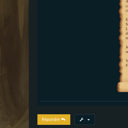
A
c
c
E
S
L
d
t
J
a
V
F
Répondre