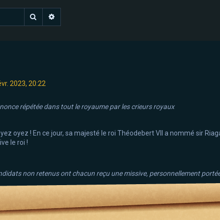
Rechercher
Recherche avancée
évr. 2023, 20:22
once répétée dans tout le royaume par les crieurs royaux
yez oyez ! En ce jour, sa majesté le roi Théodebert VII a nommé sir Riag
ive le roi !
didats non retenus ont chacun reçu une missive, personnellement portée 