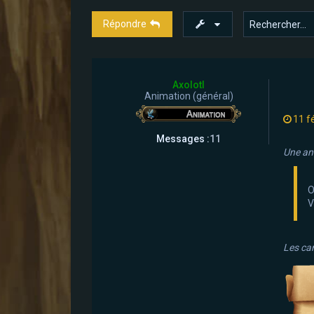
Répondre
Axolotl
Animation (général)
11 f
Messages :
11
Une ann
O
V
Les can