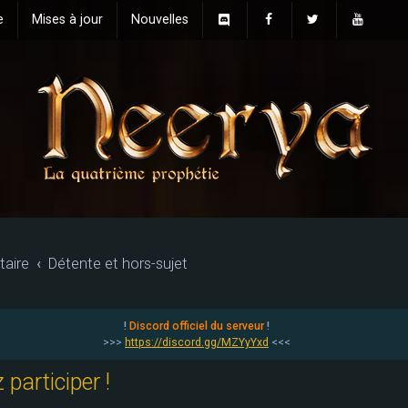
e
Mises à jour
Nouvelles
aire
Détente et hors-sujet
!
Discord officiel du serveur
!
>>>
https://discord.gg/MZYyYxd
<<<
participer !