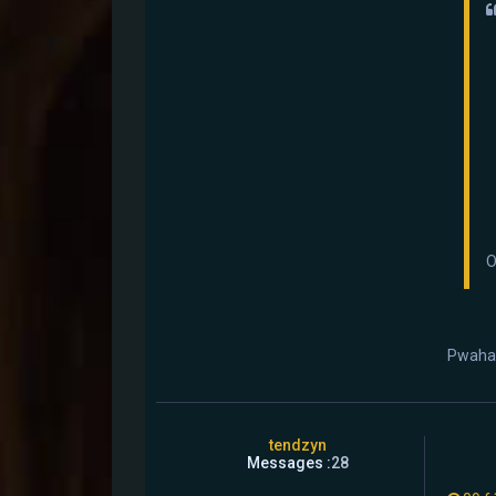
O
Pwahah
tendzyn
Messages :
28