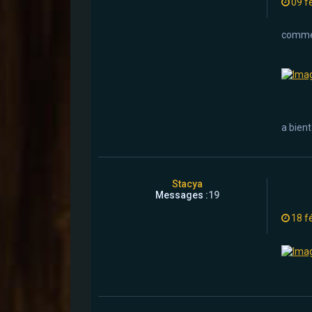
09 f
comme t
a bient
Stacya
Messages :
19
18 f