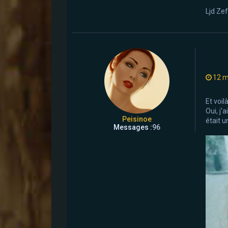
Ljd Zef
12 m
Et voil
Oui, j'
Peisinoe
était u
Messages :
96