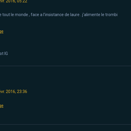
évr. 2016, 05:22
out le monde , face a l'insistance de laure . j'alimente le trombi
ot IG
évr. 2016, 23:36