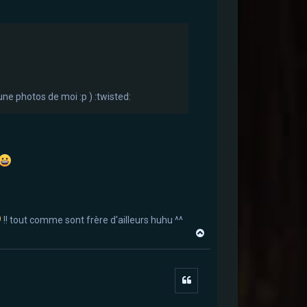
une photos de moi :p ) :twisted:
!! tout comme sont frère d'ailleurs huhu ^^
H
a
u
t
Citer