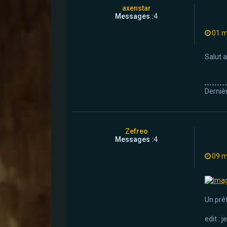
axenstar
Messages :
4
01 m
Salut a
Derniè
Zefreo
Messages :
4
09 m
Un prêt
edit : 