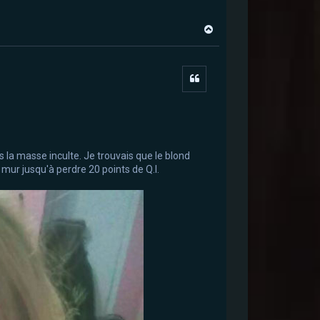
H
a
u
t
Citer
 la masse inculte. Je trouvais que le blond
mur jusqu'à perdre 20 points de Q.I.