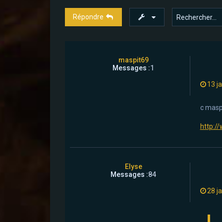
Répondre
maspit69
Messages :
1
13 j
c masp
http://
Elyse
Messages :
84
28 j