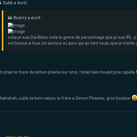
Subb a écrit :
thierry a écrit :
voila je suis Dia Bless voila le genre de personnage que je suis IRL :p
est bisous a tous (et surtout a Laure qui as tant voulu que je mette 
h ptain le frere de simon phenix sur nms, t'était bien boulet jme rapelle
ahahah, subb ta bien raison, le frère a Simon Phoenix, gros boulzor