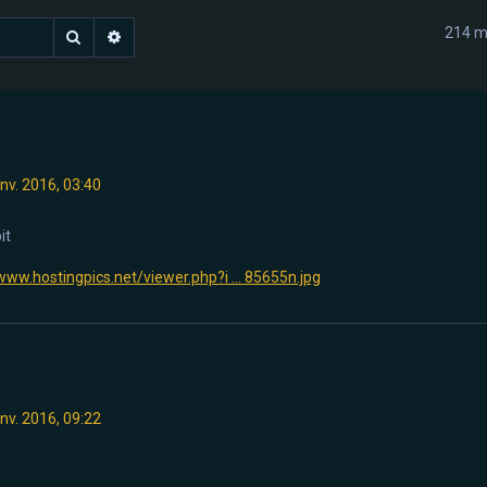
214 m
Rechercher
Recherche avancée
anv. 2016, 03:40
it
www.hostingpics.net/viewer.php?i ... 85655n.jpg
anv. 2016, 09:22