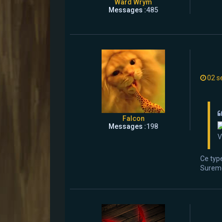
Ward Wrym
Messages :
485
02 s
Falcon
Messages :
198
V
Ce type
Sureme