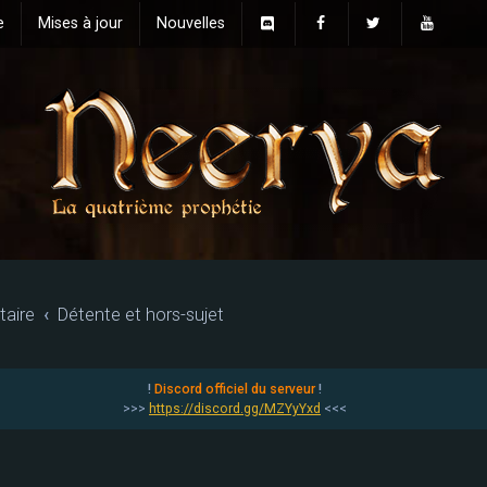
e
Mises à jour
Nouvelles
aire
Détente et hors-sujet
!
Discord officiel du serveur
!
>>>
https://discord.gg/MZYyYxd
<<<