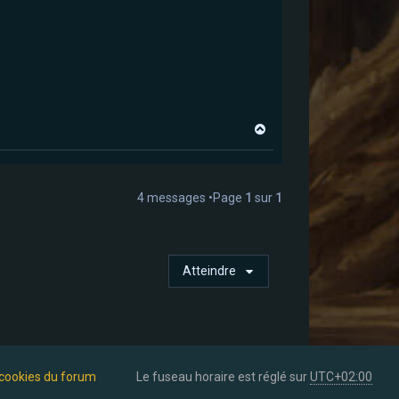
H
a
u
t
4 messages •Page
1
sur
1
Atteindre
 cookies du forum
Le fuseau horaire est réglé sur
UTC+02:00