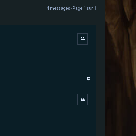
4 messages •Page
1
sur
1
Citer
H
a
u
t
Citer