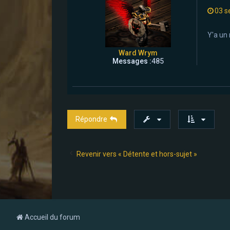
03 s
Y'a un 
Ward Wrym
Messages :
485
Répondre
Revenir vers « Détente et hors-sujet »
Accueil du forum