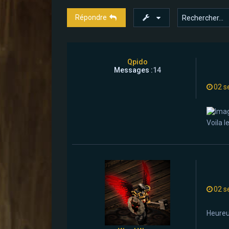
Répondre
Qpido
Messages :
14
02 s
Voila l
02 s
Heureus