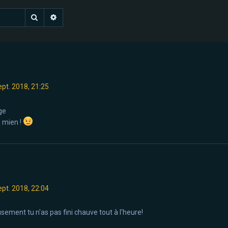
Rechercher
Recherche avancée
ept. 2018, 21:25
e mien !
ept. 2018, 22:04
ement tu n'as pas fini chauve tout à l'heure!