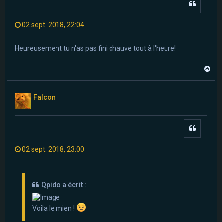
Citer
02 sept. 2018, 22:04
Heureusement tu n'as pas fini chauve tout à l'heure!
H
a
u
t
Falcon
Citer
02 sept. 2018, 23:00
Qpido a écrit :
Voila le mien !