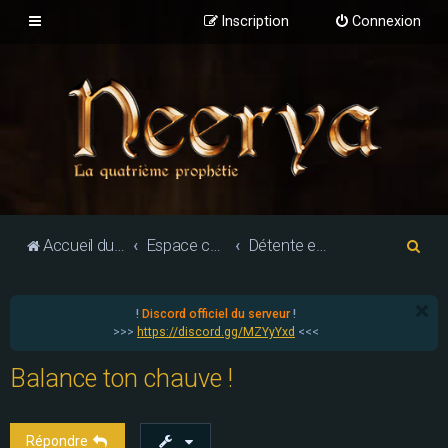
Inscription
Connexion
R
Accueil du forum
Espace communautaire
Détente et hors-sujet
e
c
!
Discord officiel du serveur
!
h
>>>
https://discord.gg/MZYyYxd
<<<
e
Balance ton chauve !
r
c
h
Répondre