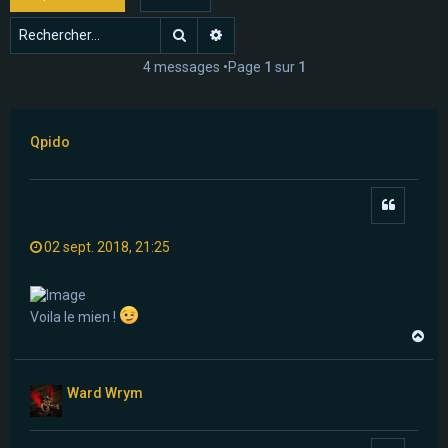
e
Rechercher
Recherche avancée
r
4 messages •Page
1
sur
1
Qpido
Citer
02 sept. 2018, 21:25
Voila le mien !
H
a
u
t
Ward Wrym