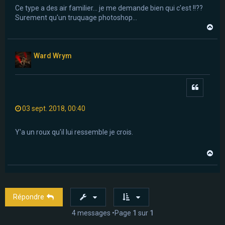
Ce type a des air familier... je me demande bien qui c'est !!??
Surement qu'un truquage photoshop...
H
a
u
t
Ward Wrym
Citer
03 sept. 2018, 00:40
Y'a un roux qu'il lui ressemble je crois.
H
a
u
t
Répondre
4 messages •Page
1
sur
1