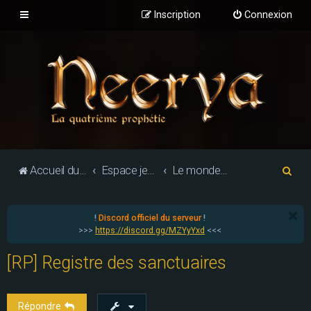
Inscription
Connexion
R
Accueil du forum
Espace jeu de rôle
Le monde d'Althéa : les personnages
e
c
!
Discord officiel du serveur
!
h
>>>
https://discord.gg/MZYyYxd
<<<
e
[RP] Registre des sanctuaires
r
c
h
Répondre