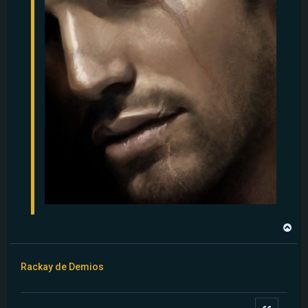
H
a
u
t
Rackay de Demios