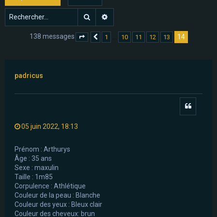
e
Rechercher
Recherche avancée
r
138 messages
14
…
1
10
11
12
13
Page
14
Précédent
sur
14
padricus
Citer
05 juin 2022, 18:13
Prénom : Arthurys
Âge : 35 ans
Sexe : maxulin
Taille : 1m85
Corpulence : Athlétique
Couleur de la peau : Blanche
Couleur des yeux : Bleux clair
Couleur des cheveux: brun