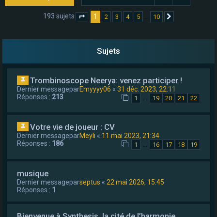
e
193 sujets
1
…
2
3
4
5
10
Page
1
sur
10
Suivant
r
Sujets
Trombinoscope Neerya: venez participer !
Dernier messagepar
Emyyyy06
«
31 déc. 2023, 22:11
Réponses :
213
…
1
19
20
21
22
Votre vie de joueur : CV
Dernier messagepar
Meyli
«
11 mai 2023, 21:34
Réponses :
186
…
1
16
17
18
19
musique
Dernier messagepar
septus
«
22 mai 2026, 15:45
Réponses :
1
Bienvenue à Synthesis, la cité de l’harmonie