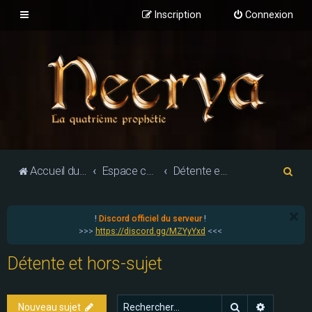
Inscription
Connexion
R
Accueil du forum
Espace communautaire
Détente et hors-sujet
e
c
!
Discord officiel du serveur
!
h
>>>
https://discord.gg/MZYyYxd
<<<
e
Détente et hors-sujet
r
c
h
Rechercher
Recherch
Nouveau sujet