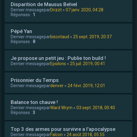
Disparition de Mausus Belvel
Dernier messagepar
Drizzt
«
07 janv. 2020, 04:28
Réponses :
1
Pépé Yan
Dernier messagepar
biscotaud
«
25 sept. 2019, 20:37
Réponses :
8
Je propose un petit jeu : Publie ton build !
Dernier messagepar
Epsilons
«
25 juil. 2019, 00:41
Prisonnier du Temps
Dernier messagepar
denver
«
24 févr. 2019, 12:01
Balance ton chauve !
Dernier messagepar
Ward Wrym
«
03 sept. 2018, 00:40
Réponses :
3
Top 3 des armes pour survivre a l'apocalypse
Dernier messagepar
Falcon
«
24 août 2018, 05:55