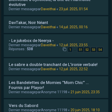
évolutive
Dernier messagepar
Daveithai
«
23 juil. 2025, 01:54
DavTakar, Noir Néant
Dernier messagepar
Daveithai
«
14 juil. 2025, 00:16
- Le jukebox de Neerya -
Dernier messagepar
Daveithai
«
12 juil. 2025, 23:55
Réponses :
538
…
1
51
52
53
54
Le sabre a double tranchant de L'ironie verbale!
Dernier messagepar
Daveithai
«
12 juil. 2025, 22:52
Les Bandelettes de Momies ''Mom Chic'' ...
Fournis par Playor!
Dernier messagepar
Anonyme 11198
«
21 juin 2025, 23:35
Vers du Sabord
Dernier messagepar
Anonyme 11198
«
20 juin 2025, 18:10