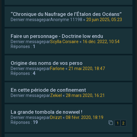
“Chronique du Naufrage de l’Étalon des Océans”
Dernier messagepar
Anonyme 11198
«
20 juin 2025, 05:23
Faire un personnage - Doctrine low endu
Dernier messagepar
Scylla Corsaire
«
16 déc. 2022, 10:54
Réponses :
1
Origine des noms de vos perso
Dernier messagepar
Farlone
«
21 mai 2020, 18:47
Réponses :
4
En cette période de confinement
Dernier messagepar
Zekiel
«
28 mars 2020, 16:21
La grande tombola de nowwel !
Dernier messagepar
Drizzt
«
08 févr. 2020, 18:19
Réponses :
19
1
2