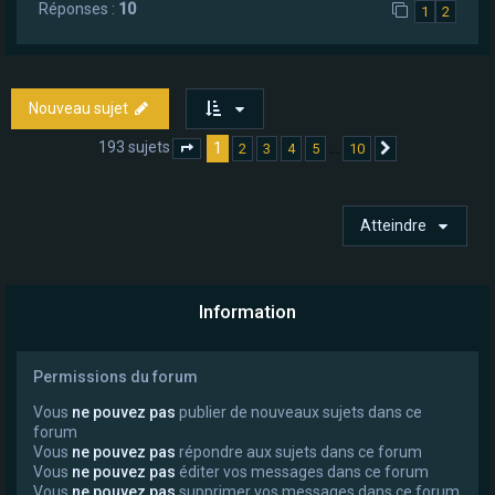
Réponses :
10
1
2
Nouveau sujet
193 sujets
1
…
2
3
4
5
10
Page
1
sur
10
Suivant
Atteindre
Information
Permissions du forum
Vous
ne pouvez pas
publier de nouveaux sujets dans ce
forum
Vous
ne pouvez pas
répondre aux sujets dans ce forum
Vous
ne pouvez pas
éditer vos messages dans ce forum
Vous
ne pouvez pas
supprimer vos messages dans ce forum