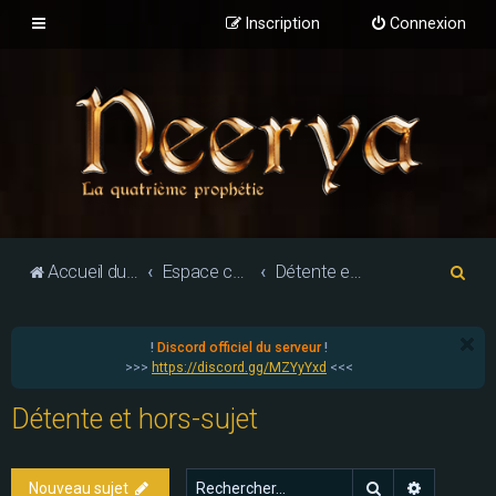
Inscription
Connexion
R
Accueil du forum
Espace communautaire
Détente et hors-sujet
e
c
!
Discord officiel du serveur
!
h
>>>
https://discord.gg/MZYyYxd
<<<
e
Détente et hors-sujet
r
c
h
Rechercher
Recherch
Nouveau sujet