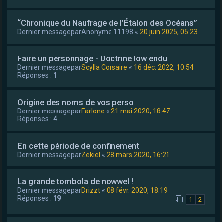
“Chronique du Naufrage de l’Étalon des Océans”
Dernier messagepar
Anonyme 11198
«
20 juin 2025, 05:23
Faire un personnage - Doctrine low endu
Dernier messagepar
Scylla Corsaire
«
16 déc. 2022, 10:54
Réponses :
1
Origine des noms de vos perso
Dernier messagepar
Farlone
«
21 mai 2020, 18:47
Réponses :
4
En cette période de confinement
Dernier messagepar
Zekiel
«
28 mars 2020, 16:21
La grande tombola de nowwel !
Dernier messagepar
Drizzt
«
08 févr. 2020, 18:19
Réponses :
19
1
2