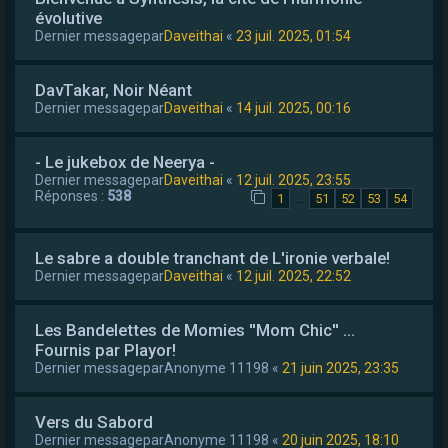
évolutive
Dernier messagepar
Daveithai
«
23 juil. 2025, 01:54
DavTakar, Noir Néant
Dernier messagepar
Daveithai
«
14 juil. 2025, 00:16
- Le jukebox de Neerya -
Dernier messagepar
Daveithai
«
12 juil. 2025, 23:55
Réponses :
538
…
1
51
52
53
54
Le sabre a double tranchant de L'ironie verbale!
Dernier messagepar
Daveithai
«
12 juil. 2025, 22:52
Les Bandelettes de Momies ''Mom Chic'' ...
Fournis par Playor!
Dernier messagepar
Anonyme 11198
«
21 juin 2025, 23:35
Vers du Sabord
Dernier messagepar
Anonyme 11198
«
20 juin 2025, 18:10