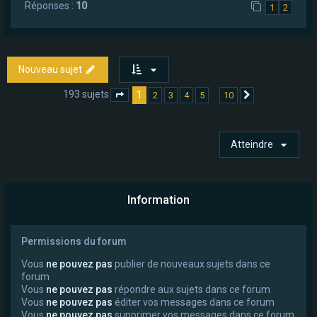
Réponses :
10
1
2
Nouveau sujet
193 sujets
1
…
2
3
4
5
10
Page
1
sur
10
Suivant
Atteindre
Information
Permissions du forum
Vous
ne pouvez pas
publier de nouveaux sujets dans ce
forum
Vous
ne pouvez pas
répondre aux sujets dans ce forum
Vous
ne pouvez pas
éditer vos messages dans ce forum
Vous
ne pouvez pas
supprimer vos messages dans ce forum