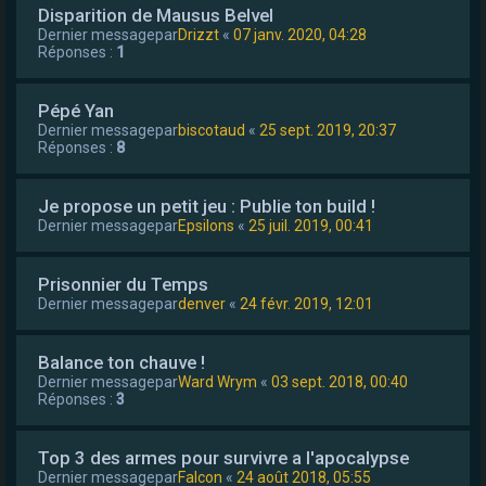
Disparition de Mausus Belvel
Dernier messagepar
Drizzt
«
07 janv. 2020, 04:28
Réponses :
1
Pépé Yan
Dernier messagepar
biscotaud
«
25 sept. 2019, 20:37
Réponses :
8
Je propose un petit jeu : Publie ton build !
Dernier messagepar
Epsilons
«
25 juil. 2019, 00:41
Prisonnier du Temps
Dernier messagepar
denver
«
24 févr. 2019, 12:01
Balance ton chauve !
Dernier messagepar
Ward Wrym
«
03 sept. 2018, 00:40
Réponses :
3
Top 3 des armes pour survivre a l'apocalypse
Dernier messagepar
Falcon
«
24 août 2018, 05:55