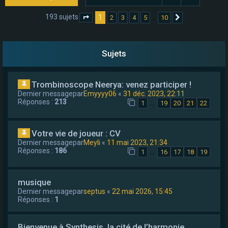
e
193 sujets
1
…
2
3
4
5
10
Page
1
sur
10
Suivant
r
Sujets
Trombinoscope Neerya: venez participer !
Dernier messagepar
Emyyyy06
«
31 déc. 2023, 22:11
Réponses :
213
…
1
19
20
21
22
Votre vie de joueur : CV
Dernier messagepar
Meyli
«
11 mai 2023, 21:34
Réponses :
186
…
1
16
17
18
19
musique
Dernier messagepar
septus
«
22 mai 2026, 15:45
Réponses :
1
Bienvenue à Synthesis, la cité de l’harmonie