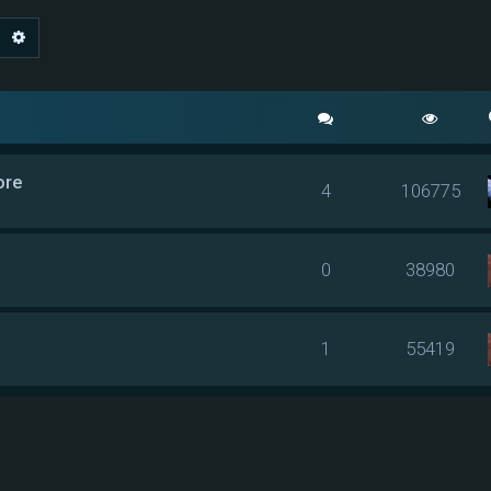
echercher
Recherche avancée
ore
4
106775
0
38980
1
55419