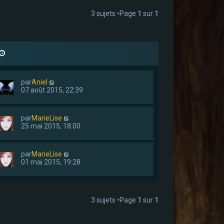
3 sujets •Page
1
sur
1
par
Aniel
07 août 2015, 22:39
par
MarieLise
25 mai 2015, 18:00
par
MarieLise
01 mai 2015, 19:28
3 sujets •Page
1
sur
1