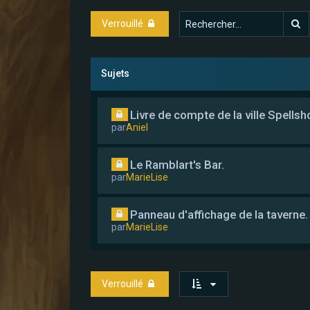
R
Verrouillé
Sujets
Livre de compte de la ville Spellsh
par
Aniel
Le Ramblart's Bar.
par
MarieLise
Panneau d'affichage de la taverne.
par
MarieLise
Verrouillé