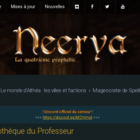
e
Mises à jour
Nouvelles
Le monde d'Althéa : les villes et factions
Mageocratie de Spell
!
Discord officiel du serveur
!
>>>
https://discord.gg/MZYyYxd
<<<
liothèque du Professeur