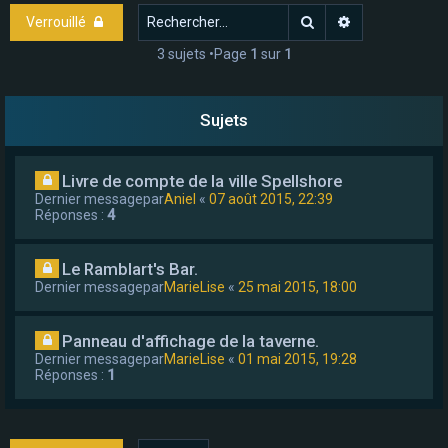
e
Rechercher
Recherche ava
Verrouillé
r
3 sujets •Page
1
sur
1
Sujets
Livre de compte de la ville Spellshore
Dernier messagepar
Aniel
«
07 août 2015, 22:39
Réponses :
4
Le Ramblart's Bar.
Dernier messagepar
MarieLise
«
25 mai 2015, 18:00
Panneau d'affichage de la taverne.
Dernier messagepar
MarieLise
«
01 mai 2015, 19:28
Réponses :
1