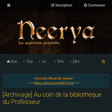
Inscription
Connexion
R
Accueil du forum
Espace jeu de rôle
Le monde d'Althéa : les villes et factions
Mageocratie de Spellshore
[Archivage] Au coin de la bibliothèque du Professeur
e
c
!
Discord officiel du serveur
!
h
>>>
https://discord.gg/MZYyYxd
<<<
e
[Archivage] Au coin de la bibliothèque
r
du Professeur
c
h