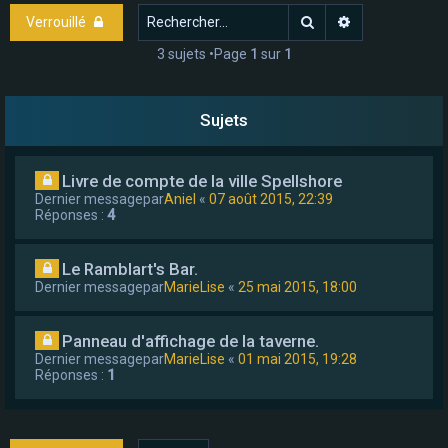
e
Rechercher
Recherche ava
Verrouillé
r
3 sujets •Page
1
sur
1
Sujets
Livre de compte de la ville Spellshore
Dernier messagepar
Aniel
«
07 août 2015, 22:39
Réponses :
4
Le Ramblart's Bar.
Dernier messagepar
MarieLise
«
25 mai 2015, 18:00
Panneau d'affichage de la taverne.
Dernier messagepar
MarieLise
«
01 mai 2015, 19:28
Réponses :
1