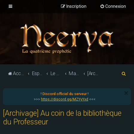
Inscription
Connexion
R
Accueil du forum
Espace jeu de rôle
Le monde d'Althéa : les villes et factions
Mageocratie de Spellshore
[Archivage] Au coin de la bibliothèque du Professeur
e
c
!
Discord officiel du serveur
!
h
>>>
https://discord.gg/MZYyYxd
<<<
e
[Archivage] Au coin de la bibliothèque
r
du Professeur
c
h