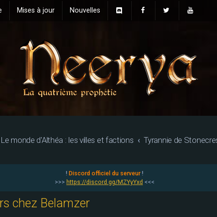
e
Mises à jour
Nouvelles
Le monde d'Althéa : les villes et factions
Tyrannie de Stonecre
!
Discord officiel du serveur
!
>>>
https://discord.gg/MZYyYxd
<<<
ers chez Belamzer