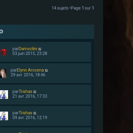
14 sujets •Page
1
sur
1
par
Damoclès
03 juin 2015, 23:28
par
Elynn Arocena
29 avr. 2016, 18:46
par
Trishas
21 avr. 2016, 17:33
par
Trishas
09 avr. 2016, 12:19