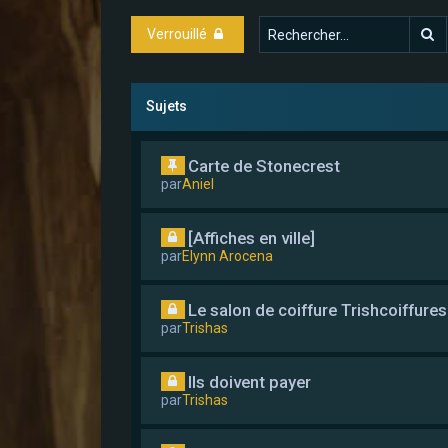
R
Verrouillé
Sujets
Carte de Stonecrest
par
Aniel
[Affiches en ville]
par
Elynn Arocena
Le salon de coiffure Trishcoiffures
par
Trishas
Ils doivent payer
par
Trishas