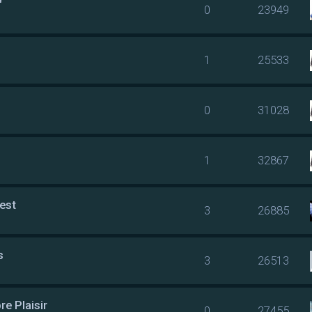
"
0
23949
1
25533
0
31028
1
32867
rest
3
26885
s
3
26513
re Plaisir
0
27455