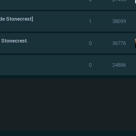
 de Stonecrest]
1
38099
e Stonecrest.
0
36776
0
24896