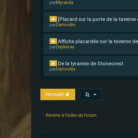
par
Myranda
[Placard sur la porte de la taverne
par
Damoclès
Affiche placardée sur la taverne d
par
Daykeras
De la tyrannie de Stonecrest.
par
Damoclès
Verrouillé
Revenir à l’index du forum