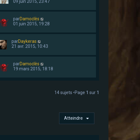
09 juin 2015, 23:47
par
Damoclès
01 juin 2015, 19:28
par
Daykeras
21 avr. 2015, 10:43
par
Damoclès
19 mars 2015, 18:18
14 sujets •Page
1
sur
1
Atteindre