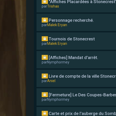
"Affiches Placardées à Stonecrest
par
Trishas
Personnage recherché.
par
Malek Eryan
Tournois de Stonecrest
par
Malek Eryan
[Affiches] Mandat d'arrêt.
par
Nymphormey
Livre de compte de la ville Stonec
par
Aniel
[Fermeture] Le Des Coupes-Barbe
par
Nymphormey
Carte et prix de l'auberge du Somb