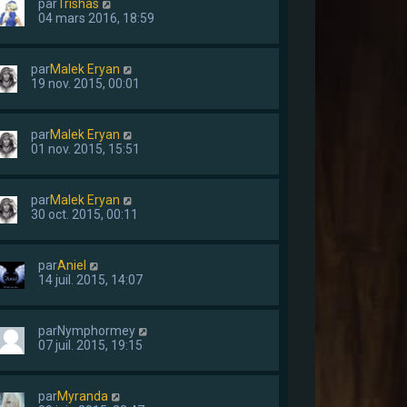
par
Trishas
04 mars 2016, 18:59
par
Malek Eryan
19 nov. 2015, 00:01
par
Malek Eryan
01 nov. 2015, 15:51
par
Malek Eryan
30 oct. 2015, 00:11
par
Aniel
14 juil. 2015, 14:07
par
Nymphormey
07 juil. 2015, 19:15
par
Myranda