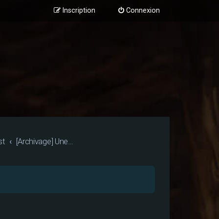
Inscription
Connexion
st
[Archivage] Une pile de dossiers chez Belamzer