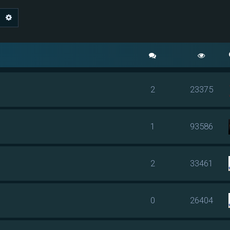
echercher
Recherche avancée
2
23375
1
93586
2
33461
0
26404