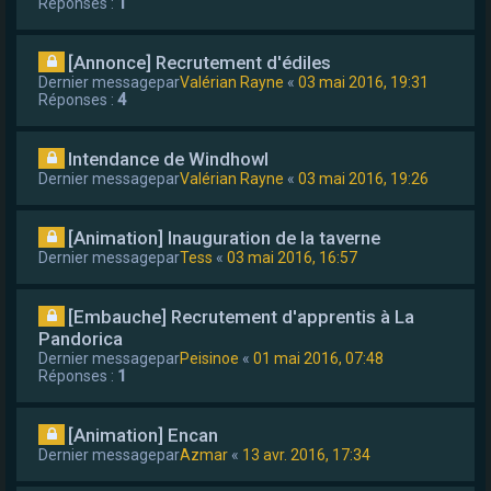
Réponses :
1
[Annonce] Recrutement d'édiles
Dernier messagepar
Valérian Rayne
«
03 mai 2016, 19:31
Réponses :
4
Intendance de Windhowl
Dernier messagepar
Valérian Rayne
«
03 mai 2016, 19:26
[Animation] Inauguration de la taverne
Dernier messagepar
Tess
«
03 mai 2016, 16:57
[Embauche] Recrutement d'apprentis à La
Pandorica
Dernier messagepar
Peisinoe
«
01 mai 2016, 07:48
Réponses :
1
[Animation] Encan
Dernier messagepar
Azmar
«
13 avr. 2016, 17:34