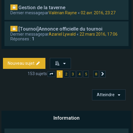
Gestion de la taverne
Dernier messagepar
Valérian Rayne
«
02 avr. 2016, 23:27
[Tournoi]Annonce officielle du tournoi
Dernier messagepar
Azariel Lywald
«
22 mars 2016, 17:06
Réponses :
1
Nouveau sujet
153 sujets
1
…
2
3
4
5
8
Page
1
sur
8
Suivant
Atteindre
Information