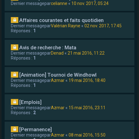
Dernier messagepar
celianne
«
10 nov. 2017, 05:24
Affaires courantes et faits quotidien
Dernier messagepar
Valérian Rayne
«
02 nov. 2017, 17:45
Réponses :
1
Avis de recherche : Mata
Dernier messagepar
Denad
«
21 mai 2016, 11:22
Réponses :
1
[Animation] Tournoi de Windhowl
Dernier messagepar
Azmar
«
19 mai 2016, 18:40
Réponses :
1
[Emplois]
Dernier messagepar
Azmar
«
15 mai 2016, 23:11
Réponses :
2
[Permanence]
Dernier messagepar
Azmar
«
08 mai 2016, 15:50