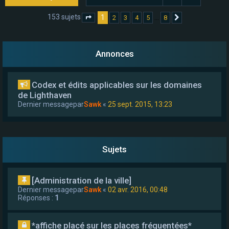
e
153 sujets
1
…
2
3
4
5
8
Page
1
sur
8
Suivant
r
Annonces
Codex et édits applicables sur les domaines
de Lighthaven
Dernier messagepar
Sawk
«
25 sept. 2015, 13:23
Sujets
[Administration de la ville]
Dernier messagepar
Sawk
«
02 avr. 2016, 00:48
Réponses :
1
*affiche placé sur les places fréquentées*