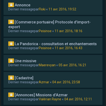
Annonce
Dernier messagepar
Floki
«
11 avr. 2016, 19:52
[Commerce portuaire] Protocole d'import-
export
Dernier messagepar
Peisinoe
«
11 avr. 2016, 18:16
La Pandorica - consultation et enchantements
Dernier messagepar
Peisinoe
«
11 avr. 2016, 16:43
Une missive
Dernier messagepar
Maerevyan
«
05 avr. 2016, 16:21
[Cadastre]
Dernier messagepar
Azmar
«
04 avr. 2016, 23:58
[Annonces] Missions d'Azmar
Dernier messagepar
Valérian Rayne
«
04 avr. 2016, 12:11