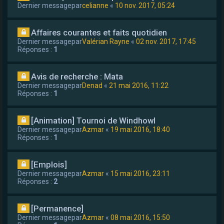
Dernier messagepar
celianne
«
10 nov. 2017, 05:24
Affaires courantes et faits quotidien
Dernier messagepar
Valérian Rayne
«
02 nov. 2017, 17:45
Réponses :
1
Avis de recherche : Mata
Dernier messagepar
Denad
«
21 mai 2016, 11:22
Réponses :
1
[Animation] Tournoi de Windhowl
Dernier messagepar
Azmar
«
19 mai 2016, 18:40
Réponses :
1
[Emplois]
Dernier messagepar
Azmar
«
15 mai 2016, 23:11
Réponses :
2
[Permanence]
Dernier messagepar
Azmar
«
08 mai 2016, 15:50