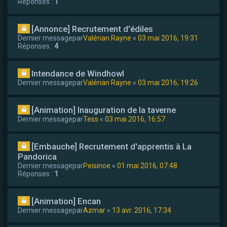
Réponses :
1
[Annonce] Recrutement d'édiles
Dernier messagepar
Valérian Rayne
«
03 mai 2016, 19:31
Réponses :
4
Intendance de Windhowl
Dernier messagepar
Valérian Rayne
«
03 mai 2016, 19:26
[Animation] Inauguration de la taverne
Dernier messagepar
Tess
«
03 mai 2016, 16:57
[Embauche] Recrutement d'apprentis à La
Pandorica
Dernier messagepar
Peisinoe
«
01 mai 2016, 07:48
Réponses :
1
[Animation] Encan
Dernier messagepar
Azmar
«
13 avr. 2016, 17:34