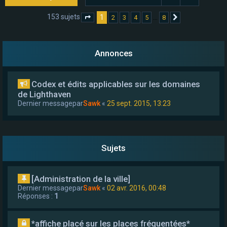
e
153 sujets
1
…
2
3
4
5
8
Page
1
sur
8
Suivant
r
Annonces
Codex et édits applicables sur les domaines
de Lighthaven
Dernier messagepar
Sawk
«
25 sept. 2015, 13:23
Sujets
[Administration de la ville]
Dernier messagepar
Sawk
«
02 avr. 2016, 00:48
Réponses :
1
*affiche placé sur les places fréquentées*