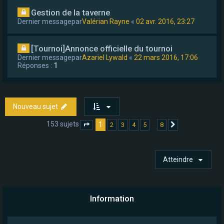
Gestion de la taverne
Dernier messagepar
Valérian Rayne
«
02 avr. 2016, 23:27
[Tournoi]Annonce officielle du tournoi
Dernier messagepar
Azariel Lywald
«
22 mars 2016, 17:06
Réponses :
1
Nouveau sujet
153 sujets
1
…
2
3
4
5
8
Page
1
sur
8
Suivant
Atteindre
Information