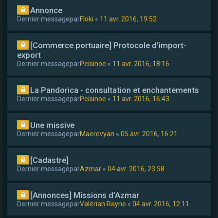
Annonce
Dernier messagepar
Floki
«
11 avr. 2016, 19:52
[Commerce portuaire] Protocole d'import-
export
Dernier messagepar
Peisinoe
«
11 avr. 2016, 18:16
La Pandorica - consultation et enchantements
Dernier messagepar
Peisinoe
«
11 avr. 2016, 16:43
Une missive
Dernier messagepar
Maerevyan
«
05 avr. 2016, 16:21
[Cadastre]
Dernier messagepar
Azmar
«
04 avr. 2016, 23:58
[Annonces] Missions d'Azmar
Dernier messagepar
Valérian Rayne
«
04 avr. 2016, 12:11