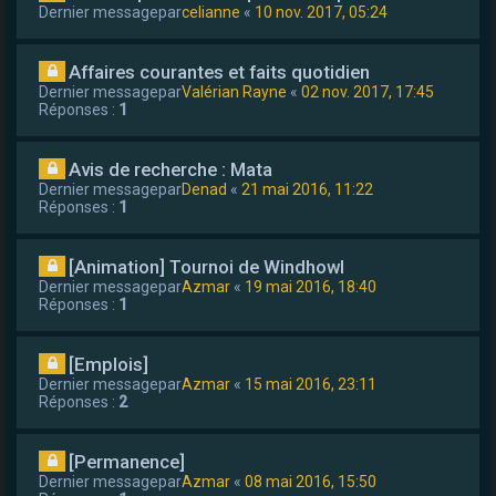
Dernier messagepar
celianne
«
10 nov. 2017, 05:24
Affaires courantes et faits quotidien
Dernier messagepar
Valérian Rayne
«
02 nov. 2017, 17:45
Réponses :
1
Avis de recherche : Mata
Dernier messagepar
Denad
«
21 mai 2016, 11:22
Réponses :
1
[Animation] Tournoi de Windhowl
Dernier messagepar
Azmar
«
19 mai 2016, 18:40
Réponses :
1
[Emplois]
Dernier messagepar
Azmar
«
15 mai 2016, 23:11
Réponses :
2
[Permanence]
Dernier messagepar
Azmar
«
08 mai 2016, 15:50