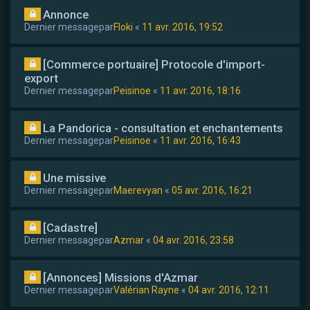
Annonce
Dernier messagepar
Floki
«
11 avr. 2016, 19:52
[Commerce portuaire] Protocole d'import-
export
Dernier messagepar
Peisinoe
«
11 avr. 2016, 18:16
La Pandorica - consultation et enchantements
Dernier messagepar
Peisinoe
«
11 avr. 2016, 16:43
Une missive
Dernier messagepar
Maerevyan
«
05 avr. 2016, 16:21
[Cadastre]
Dernier messagepar
Azmar
«
04 avr. 2016, 23:58
[Annonces] Missions d'Azmar
Dernier messagepar
Valérian Rayne
«
04 avr. 2016, 12:11