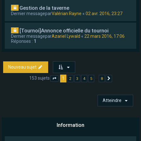
Gestion de la taverne
Dernier messagepar
Valérian Rayne
«
02 avr. 2016, 23:27
[Tournoi]Annonce officielle du tournoi
Dernier messagepar
Azariel Lywald
«
22 mars 2016, 17:06
Réponses :
1
Nouveau sujet
153 sujets
1
…
2
3
4
5
8
Page
1
sur
8
Suivant
Atteindre
Information