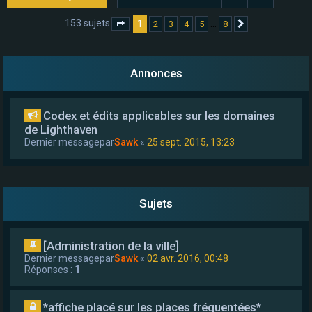
e
153 sujets
1
…
2
3
4
5
8
Page
1
sur
8
Suivant
r
Annonces
Codex et édits applicables sur les domaines
de Lighthaven
Dernier messagepar
Sawk
«
25 sept. 2015, 13:23
Sujets
[Administration de la ville]
Dernier messagepar
Sawk
«
02 avr. 2016, 00:48
Réponses :
1
*affiche placé sur les places fréquentées*