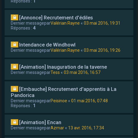
Réponses :
1
[Annonce] Recrutement d'édiles
Dernier messagepar
Valérian Rayne
«
03 mai 2016, 19:31
Réponses :
4
Intendance de Windhowl
Dernier messagepar
Valérian Rayne
«
03 mai 2016, 19:26
[Animation] Inauguration de la taverne
Dernier messagepar
Tess
«
03 mai 2016, 16:57
[Embauche] Recrutement d'apprentis à La
Pandorica
Dernier messagepar
Peisinoe
«
01 mai 2016, 07:48
Réponses :
1
[Animation] Encan
Dernier messagepar
Azmar
«
13 avr. 2016, 17:34