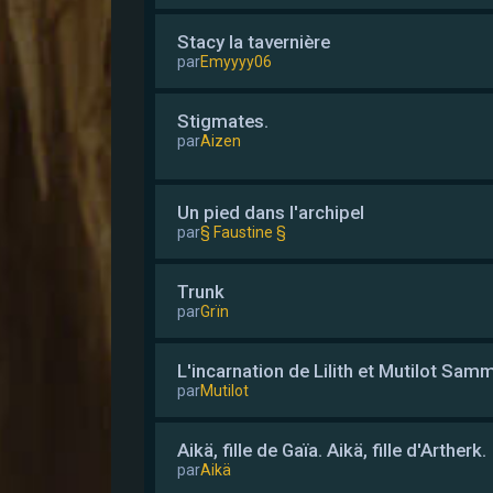
Stacy la tavernière
par
Emyyyy06
Stigmates.
par
Aizen
Un pied dans l'archipel
par
§ Faustine §
Trunk
par
Grïn
L'incarnation de Lilith et Mutilot Sam
par
Mutilot
Aikä, fille de Gaïa. Aikä, fille d'Artherk.
par
Aikä