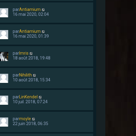
par
Antiamium
16 mai 2020, 02:04
par
Antiamium
16 mai 2020, 01:39
par
Imris
18 août 2018, 19:48
par
Nihilith
10 août 2018, 15:34
par
LinKendel
10 juil. 2018, 07:24
par
moyle
22 juin 2018, 06:35