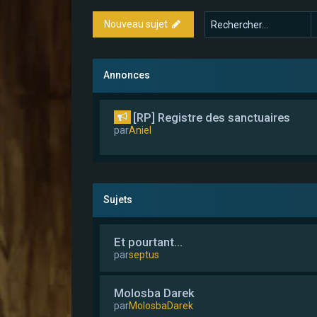
Nouveau sujet
Annonces
[RP] Registre des sanctuaires
par
Aniel
Sujets
Et pourtant...
par
septus
Molosba Darek
par
MolosbaDarek