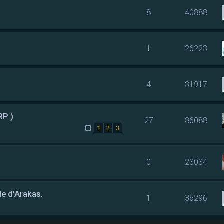
8
40888
1
26223
4
31917
RP )
27
86088
1
2
3
0
23034
le d'Arakas.
1
36296