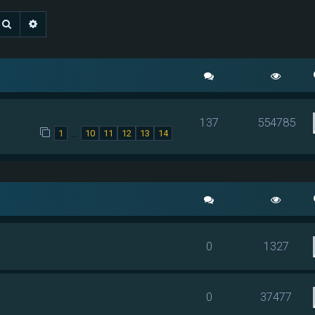
Rechercher
Recherche avancée
137
554785
…
1
10
11
12
13
14
0
1327
0
37477