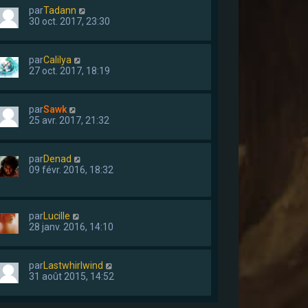
par
Tadann
30 oct. 2017, 23:30
par
Calilya
27 oct. 2017, 18:19
par
Sawk
25 avr. 2017, 21:32
par
Denad
09 févr. 2016, 18:32
par
Lucille
28 janv. 2016, 14:10
par
Lastwhirlwind
31 août 2015, 14:52