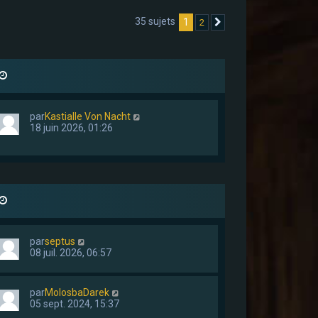
35 sujets
1
2
Suivant
par
Kastialle Von Nacht
18 juin 2026, 01:26
par
septus
08 juil. 2026, 06:57
par
MolosbaDarek
05 sept. 2024, 15:37