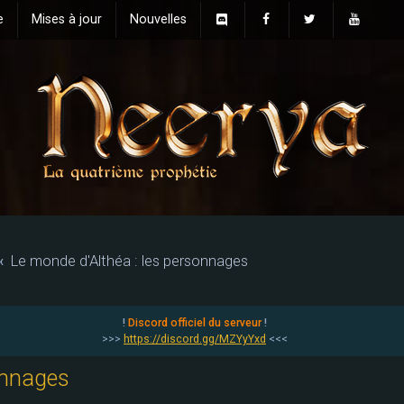
e
Mises à jour
Nouvelles
Le monde d'Althéa : les personnages
!
Discord officiel du serveur
!
>>>
https://discord.gg/MZYyYxd
<<<
onnages