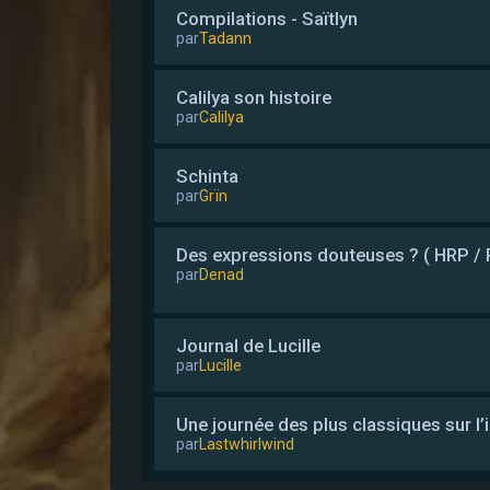
Compilations - Saïtlyn
par
Tadann
Calilya son histoire
par
Calilya
Schinta
par
Grïn
Des expressions douteuses ? ( HRP / 
par
Denad
Journal de Lucille
par
Lucille
Une journée des plus classiques sur l’i
par
Lastwhirlwind