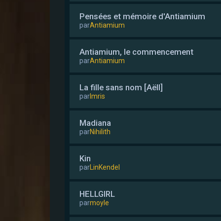
Pensées et mémoire d'Antiamium
par
Antiamium
Antiamium, le commencement
par
Antiamium
La fille sans nom [Aëll]
par
Imris
Madiana
par
Nihilith
Kin
par
LinKendel
HELLGIRL
par
moyle