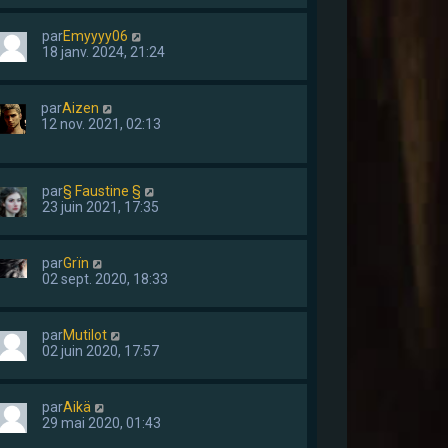
par
Emyyyy06
18 janv. 2024, 21:24
par
Aizen
12 nov. 2021, 02:13
par
§ Faustine §
23 juin 2021, 17:35
par
Grïn
02 sept. 2020, 18:33
par
Mutilot
02 juin 2020, 17:57
par
Aikä
29 mai 2020, 01:43