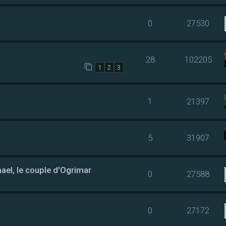
0
27530
28
102205
1
2
3
1
21397
5
31907
mael, le couple d'Ogrimar
0
27588
0
27172