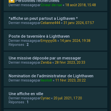
Personnes recherchées
Dernier messagepar
Crieur de rue
«
18 août 2018, 15:48
*affiche un peut partout a Ligthaven *
Dernier messagepar
Celianne444
«
31 janv. 2024, 07:57
Poste de tavernière à Lighthaven
Dernier messagepar
Emyyyy06
«
14 janv. 2024, 19:38
Réponses :
2
Une missive déposée par un messager
Dernier messagepar
Zeniba
«
28 févr. 2023, 20:33
Nomination de l'administrateur de Lighthaven
Dernier messagepar
Axolotl
«
11 févr. 2023, 20:22
Une affiche en ville
Dernier messagepar
Cyriac
«
20 juil. 2021, 17:20
Réponses :
1