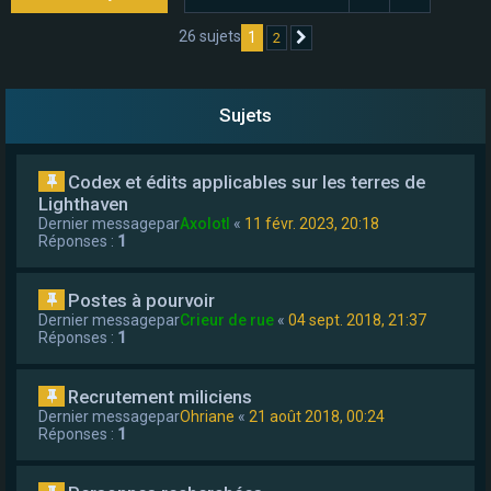
e
26 sujets
1
2
Suivant
r
Sujets
Codex et édits applicables sur les terres de
Lighthaven
Dernier messagepar
Axolotl
«
11 févr. 2023, 20:18
Réponses :
1
Postes à pourvoir
Dernier messagepar
Crieur de rue
«
04 sept. 2018, 21:37
Réponses :
1
Recrutement miliciens
Dernier messagepar
Ohriane
«
21 août 2018, 00:24
Réponses :
1