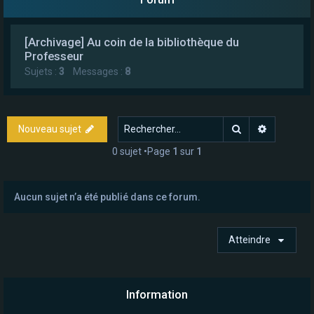
e
r
[Archivage] Au coin de la bibliothèque du
Professeur
Sujets :
3
Messages :
8
Rechercher
Recherch
Nouveau sujet
0 sujet •Page
1
sur
1
Aucun sujet n’a été publié dans ce forum.
Atteindre
Information