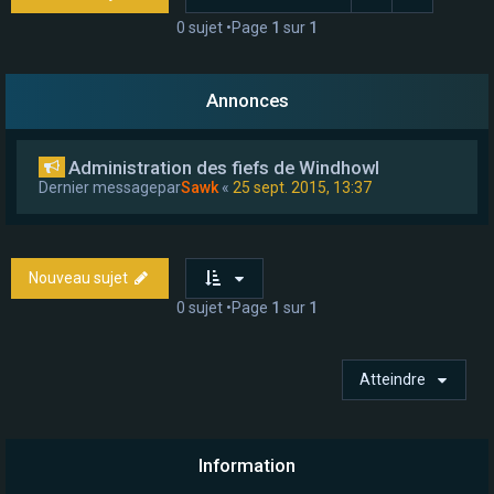
e
0 sujet •Page
1
sur
1
r
Annonces
Administration des fiefs de Windhowl
Dernier messagepar
Sawk
«
25 sept. 2015, 13:37
Nouveau sujet
0 sujet •Page
1
sur
1
Atteindre
Information