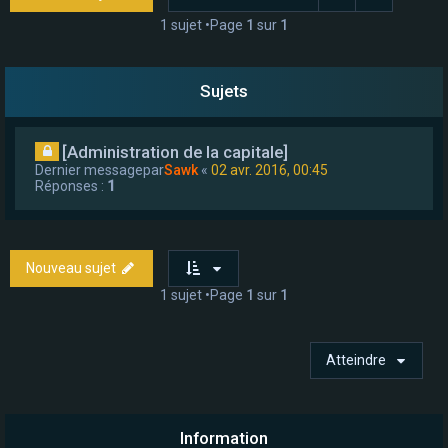
e
1 sujet •Page
1
sur
1
r
Sujets
[Administration de la capitale]
Dernier messagepar
Sawk
«
02 avr. 2016, 00:45
Réponses :
1
Nouveau sujet
1 sujet •Page
1
sur
1
Atteindre
Information