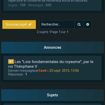
répertorie et conserve de nombreux écrits et histoires...
Sujets :
154
Messages :
369
Rechercher
Recherch
Nouveau sujet
2 sujets •Page
1
sur
1
Annonces
Les "Lois fondamentales du royaume", par le
roi Théophane V
Dernier messagepar
Sawk
«
25 sept. 2015, 13:06
Réponses :
1
Sujets