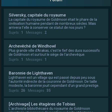
e
r
Silversky, capitale du royaume
La capitale du royaume de Goldmoon était le phare de la
civilisation humaine pendant de nombreux siècles. Mais
arrivera t'elle à conserver ce statut de nos jours ?
Sujets :
1
Messages :
2
Archevêché de Windhowl
Plus grande ville d'Arakas, c'est le fief des ducs successifs
de Goldmoon et surtout le siège de l'archevêque.
Sujets :
1
Messages :
1
Baronnie de Lighthaven
Lighthaven est un village qui est passé depuis peu sous
l'autorité indirecte de la couronne de Goldmoon. De taille
modeste, la baronnie jouit cependant d'un grand prestige.
Sujets :
26
Messages :
35
[Archivage] Les étagères de Tobias
L'archiviste bibliothécaire du royaume de Goldmoon