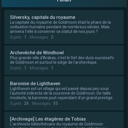
e
r
Silversky, capitale du royaume
La capitale du royaume de Goldmoon était le phare de la
civilisation humaine pendant de nombreux siècles. Mais
arrivera t'elle à conserver ce statut de nos jours ?
Sujets :
1
Messages :
2
Archevêché de Windhowl
Plus grande ville d'Arakas, c'est le fief des ducs successifs
de Goldmoon et surtout le siège de l'archevêque.
Sujets :
1
Messages :
1
Baronnie de Lighthaven
Lighthaven est un village qui est passé depuis peu sous
l'autorité indirecte de la couronne de Goldmoon. De taille
modeste, la baronnie jouit cependant d'un grand prestige.
Sujets :
26
Messages :
35
[Archivage] Les étagères de Tobias
L'archiviste bibliothécaire du royaume de Goldmoon