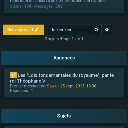
répertorie et conserve de nombreux écrits et histoires...
Sujets :
154
Messages :
369
Rechercher
Recherch
Nouveau sujet
2 sujets •Page
1
sur
1
Annonces
Les "Lois fondamentales du royaume", par le
roi Théophane V
Dernier messagepar
Sawk
«
25 sept. 2015, 13:06
Réponses :
1
Sujets