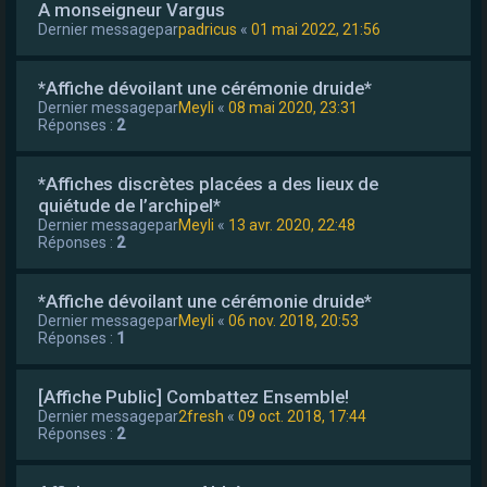
A monseigneur Vargus
Dernier messagepar
padricus
«
01 mai 2022, 21:56
*Affiche dévoilant une cérémonie druide*
Dernier messagepar
Meyli
«
08 mai 2020, 23:31
Réponses :
2
*Affiches discrètes placées a des lieux de
quiétude de l’archipel*
Dernier messagepar
Meyli
«
13 avr. 2020, 22:48
Réponses :
2
*Affiche dévoilant une cérémonie druide*
Dernier messagepar
Meyli
«
06 nov. 2018, 20:53
Réponses :
1
[Affiche Public] Combattez Ensemble!
Dernier messagepar
2fresh
«
09 oct. 2018, 17:44
Réponses :
2