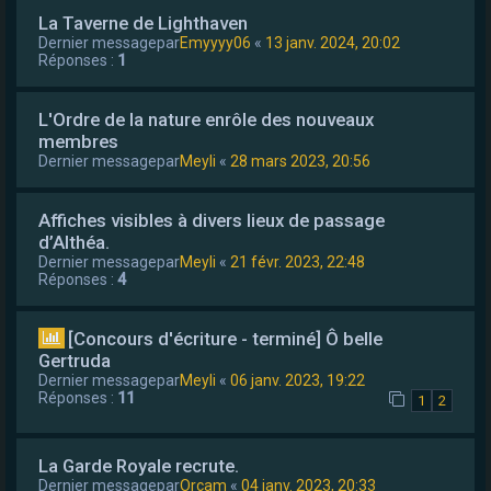
La Taverne de Lighthaven
Dernier messagepar
Emyyyy06
«
13 janv. 2024, 20:02
Réponses :
1
L'Ordre de la nature enrôle des nouveaux
membres
Dernier messagepar
Meyli
«
28 mars 2023, 20:56
Affiches visibles à divers lieux de passage
d’Althéa.
Dernier messagepar
Meyli
«
21 févr. 2023, 22:48
Réponses :
4
[Concours d'écriture - terminé] Ô belle
Gertruda
Dernier messagepar
Meyli
«
06 janv. 2023, 19:22
Réponses :
11
1
2
La Garde Royale recrute.
Dernier messagepar
Orcam
«
04 janv. 2023, 20:33