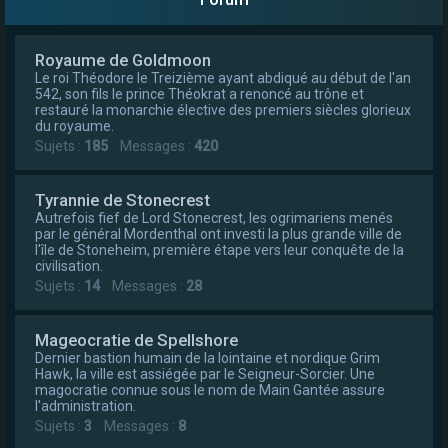
e
r
Royaume de Goldmoon
Le roi Théodore le Treizième ayant abdiqué au début de l'an
542, son fils le prince Théokrat a renoncé au trône et
restauré la monarchie élective des premiers siècles glorieux
du royaume.
Sujets :
185
Messages :
420
Tyrannie de Stonecrest
Autrefois fief de Lord Stonecrest, les ogrimariens menés
par le général Mordenthal ont investi la plus grande ville de
l'île de Stoneheim, première étape vers leur conquête de la
civilisation.
Sujets :
14
Messages :
28
Mageocratie de Spellshore
Dernier bastion humain de la lointaine et nordique Grim
Hawk, la ville est assiégée par le Seigneur-Sorcier. Une
magocratie connue sous le nom de Main Gantée assure
l'administration.
Sujets :
3
Messages :
8