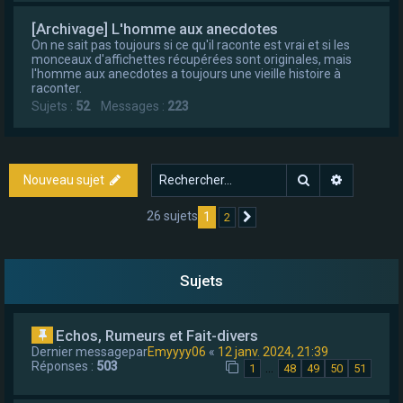
[Archivage] L'homme aux anecdotes
On ne sait pas toujours si ce qu'il raconte est vrai et si les
monceaux d'affichettes récupérées sont originales, mais
l'homme aux anecdotes a toujours une vieille histoire à
raconter.
Sujets :
52
Messages :
223
Rechercher
Recherch
Nouveau sujet
26 sujets
1
2
Suivant
Sujets
Echos, Rumeurs et Fait-divers
Dernier messagepar
Emyyyy06
«
12 janv. 2024, 21:39
Réponses :
503
…
1
48
49
50
51