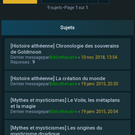
e
9 sujets •Page
1
sur
1
r
Sujets
[Histoire althéenne] Chronologie des souverains
de Goldmoon
Dernier messagepar
Bibliothécaire
«
10 nov. 2018, 13:54
Réponses :
9
[Histoire althéenne] La création du monde
Dernier messagepar
Bibliothécaire
«
19 janv. 2015, 20:20
[Mythes et mysticismes] Le Voile, les métaplans
et la magie
Dernier messagepar
Bibliothécaire
«
19 janv. 2015, 20:04
[Mythes et mysticismes] Les origines du
mysticisme druidique