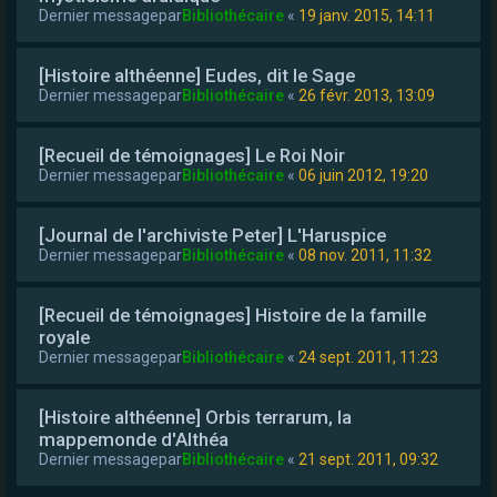
Dernier messagepar
Bibliothécaire
«
19 janv. 2015, 14:11
[Histoire althéenne] Eudes, dit le Sage
Dernier messagepar
Bibliothécaire
«
26 févr. 2013, 13:09
[Recueil de témoignages] Le Roi Noir
Dernier messagepar
Bibliothécaire
«
06 juin 2012, 19:20
[Journal de l'archiviste Peter] L'Haruspice
Dernier messagepar
Bibliothécaire
«
08 nov. 2011, 11:32
[Recueil de témoignages] Histoire de la famille
royale
Dernier messagepar
Bibliothécaire
«
24 sept. 2011, 11:23
[Histoire althéenne] Orbis terrarum, la
mappemonde d'Althéa
Dernier messagepar
Bibliothécaire
«
21 sept. 2011, 09:32