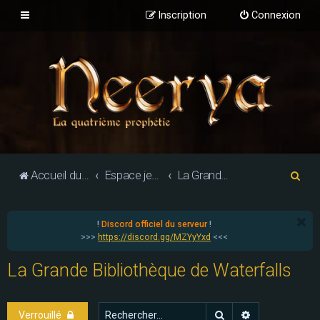
Inscription
Connexion
R
Accueil du forum
Espace jeu de rôle
La Grande Bibliothèque de Waterfalls
e
c
!
Discord officiel du serveur
!
h
>>>
https://discord.gg/MZYyYxd
<<<
e
La Grande Bibliothèque de Waterfalls
r
c
h
Rechercher
Recherche ava
Verrouillé