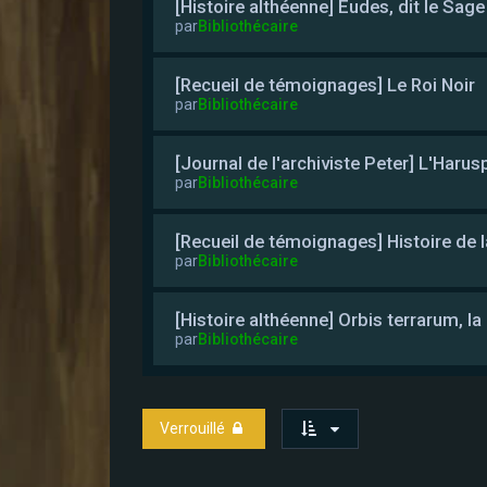
[Histoire althéenne] Eudes, dit le Sage
par
Bibliothécaire
[Recueil de témoignages] Le Roi Noir
par
Bibliothécaire
[Journal de l'archiviste Peter] L'Harus
par
Bibliothécaire
[Recueil de témoignages] Histoire de l
par
Bibliothécaire
[Histoire althéenne] Orbis terrarum, 
par
Bibliothécaire
Verrouillé