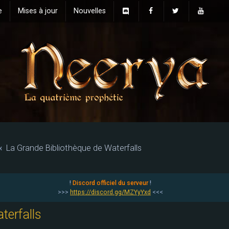
e
Mises à jour
Nouvelles
La Grande Bibliothèque de Waterfalls
!
Discord officiel du serveur
!
>>>
https://discord.gg/MZYyYxd
<<<
terfalls