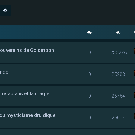
echercher
Recherche avancée
 souverains de Goldmoon
9
230278
onde
0
25288
 métaplans et la magie
0
26754
 du mysticisme druidique
0
25014