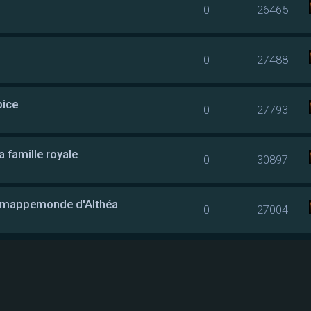
0
26465
0
27488
pice
0
27793
a famille royale
0
30897
la mappemonde d'Althéa
0
27004