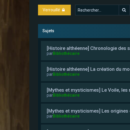
R
Verrouillé
Sujets
[Histoire althéenne] Chronologie des
par
Bibliothécaire
[Histoire althéenne] La création du m
par
Bibliothécaire
[Mythes et mysticismes] Le Voile, les
par
Bibliothécaire
[Mythes et mysticismes] Les origines
par
Bibliothécaire