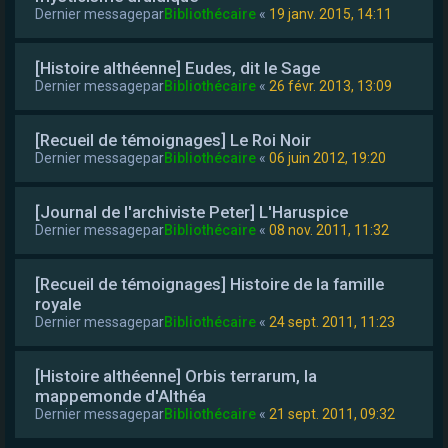
Dernier messagepar
Bibliothécaire
«
19 janv. 2015, 14:11
[Histoire althéenne] Eudes, dit le Sage
Dernier messagepar
Bibliothécaire
«
26 févr. 2013, 13:09
[Recueil de témoignages] Le Roi Noir
Dernier messagepar
Bibliothécaire
«
06 juin 2012, 19:20
[Journal de l'archiviste Peter] L'Haruspice
Dernier messagepar
Bibliothécaire
«
08 nov. 2011, 11:32
[Recueil de témoignages] Histoire de la famille
royale
Dernier messagepar
Bibliothécaire
«
24 sept. 2011, 11:23
[Histoire althéenne] Orbis terrarum, la
mappemonde d'Althéa
Dernier messagepar
Bibliothécaire
«
21 sept. 2011, 09:32