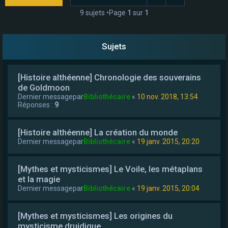
e
9 sujets •Page
1
sur
1
r
Sujets
[Histoire althéenne] Chronologie des souverains
de Goldmoon
Dernier messagepar
Bibliothécaire
«
10 nov. 2018, 13:54
Réponses :
9
[Histoire althéenne] La création du monde
Dernier messagepar
Bibliothécaire
«
19 janv. 2015, 20:20
[Mythes et mysticismes] Le Voile, les métaplans
et la magie
Dernier messagepar
Bibliothécaire
«
19 janv. 2015, 20:04
[Mythes et mysticismes] Les origines du
mysticisme druidique