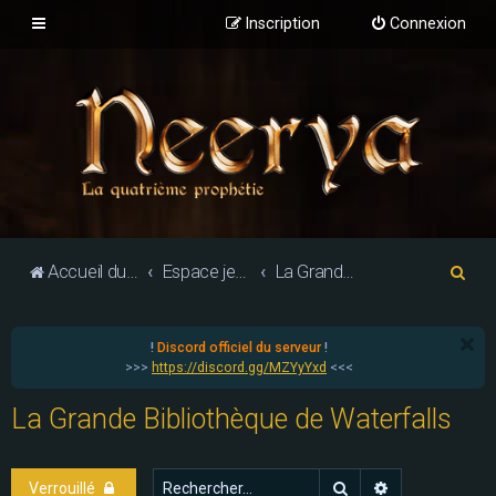
Inscription
Connexion
R
Accueil du forum
Espace jeu de rôle
La Grande Bibliothèque de Waterfalls
e
c
!
Discord officiel du serveur
!
h
>>>
https://discord.gg/MZYyYxd
<<<
e
La Grande Bibliothèque de Waterfalls
r
c
h
Rechercher
Recherche ava
Verrouillé