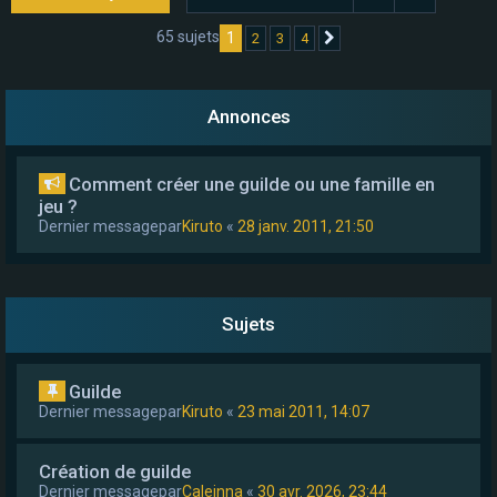
e
65 sujets
1
2
3
4
Suivant
r
Annonces
Comment créer une guilde ou une famille en
jeu ?
Dernier messagepar
Kiruto
«
28 janv. 2011, 21:50
Sujets
Guilde
Dernier messagepar
Kiruto
«
23 mai 2011, 14:07
Création de guilde
Dernier messagepar
Caleinna
«
30 avr. 2026, 23:44