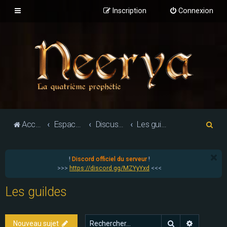
Inscription
Connexion
R
Accueil du forum
Espace communautaire
Discussions générales
Les guildes
e
c
!
Discord officiel du serveur
!
h
>>>
https://discord.gg/MZYyYxd
<<<
e
Les guildes
r
c
h
Rechercher
Recherch
Nouveau sujet