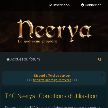
Inscription
Connexion
R
Accueil du forum
e
c
!
Discord officiel du serveur
!
h
>>>
https://discord.gg/MZYyYxd
<<<
e
r
T4C Neerya -Conditions d’utilisation
c
h
En accédant à « T4C Neerya » (désigné ici par « nous », « notre »,