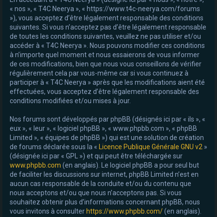
« nos », « T4C Neerya », « https://www.t4c-neerya.com/forums
e
»), vous acceptez d’être légalement responsable des conditions
r
suivantes. Si vous n’acceptez pas d’être légalement responsable
de toutes les conditions suivantes, veuillez ne pas utiliser et/ou
accéder à « T4C Neerya ». Nous pouvons modifier ces conditions
à n’importe quel moment et nous essaierons de vous informer
de ces modifications, bien que nous vous conseillons de vérifier
régulièrement cela par vous-même car si vous continuez à
participer à « T4C Neerya » après que les modifications aient été
effectuées, vous acceptez d’être légalement responsable des
conditions modifiées et/ou mises à jour.
Nos forums sont développés par phpBB (désignés ici par « ils », «
eux », « leur », « logiciel phpBB », « www.phpbb.com », « phpBB
Limited », « équipes de phpBB ») qui est une solution de création
de forums déclarée sous la «
Licence Publique Générale GNU v2
»
(désignée ici par « GPL ») et qui peut être téléchargée sur
www.phpbb.com
(en anglais). Le logiciel phpBB a pour seul but
de faciliter les discussions sur internet, phpBB Limited n’est en
aucun cas responsable de la conduite et/ou du contenu que
nous acceptons et/ou que nous n’acceptons pas. Si vous
souhaitez obtenir plus d’informations concernant phpBB, nous
vous invitons à consulter
https://www.phpbb.com/
(en anglais).