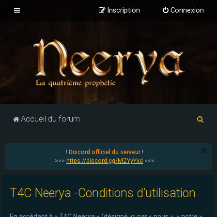
Inscription
Connexion
R
Accueil du forum
e
c
!
Discord officiel du serveur
!
h
>>>
https://discord.gg/MZYyYxd
<<<
e
r
T4C Neerya -Conditions d’utilisation
c
h
En accédant à « T4C Neerya » (désigné ici par « nous », « notre »,