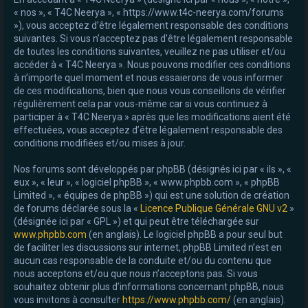
« nos », « T4C Neerya », « https://www.t4c-neerya.com/forums
e
»), vous acceptez d’être légalement responsable des conditions
r
suivantes. Si vous n’acceptez pas d’être légalement responsable
de toutes les conditions suivantes, veuillez ne pas utiliser et/ou
accéder à « T4C Neerya ». Nous pouvons modifier ces conditions
à n’importe quel moment et nous essaierons de vous informer
de ces modifications, bien que nous vous conseillons de vérifier
régulièrement cela par vous-même car si vous continuez à
participer à « T4C Neerya » après que les modifications aient été
effectuées, vous acceptez d’être légalement responsable des
conditions modifiées et/ou mises à jour.
Nos forums sont développés par phpBB (désignés ici par « ils », «
eux », « leur », « logiciel phpBB », « www.phpbb.com », « phpBB
Limited », « équipes de phpBB ») qui est une solution de création
de forums déclarée sous la «
Licence Publique Générale GNU v2
»
(désignée ici par « GPL ») et qui peut être téléchargée sur
www.phpbb.com
(en anglais). Le logiciel phpBB a pour seul but
de faciliter les discussions sur internet, phpBB Limited n’est en
aucun cas responsable de la conduite et/ou du contenu que
nous acceptons et/ou que nous n’acceptons pas. Si vous
souhaitez obtenir plus d’informations concernant phpBB, nous
vous invitons à consulter
https://www.phpbb.com/
(en anglais).