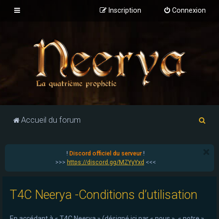
Inscription
Connexion
R
Accueil du forum
e
c
!
Discord officiel du serveur
!
h
>>>
https://discord.gg/MZYyYxd
<<<
e
r
T4C Neerya -Conditions d’utilisation
c
h
En accédant à « T4C Neerya » (désigné ici par « nous », « notre »,