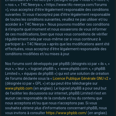
« nos », « T4C Neerya », « https://www.t4c-neerya.com/forums
e
»), vous acceptez d’être légalement responsable des conditions
r
suivantes. Si vous n’acceptez pas d’être légalement responsable
de toutes les conditions suivantes, veuillez ne pas utiliser et/ou
accéder à « T4C Neerya ». Nous pouvons modifier ces conditions
à n’importe quel moment et nous essaierons de vous informer
de ces modifications, bien que nous vous conseillons de vérifier
régulièrement cela par vous-même car si vous continuez à
participer à « T4C Neerya » après que les modifications aient été
effectuées, vous acceptez d’être légalement responsable des
conditions modifiées et/ou mises à jour.
Nos forums sont développés par phpBB (désignés ici par « ils », «
eux », « leur », « logiciel phpBB », « www.phpbb.com », « phpBB
Limited », « équipes de phpBB ») qui est une solution de création
de forums déclarée sous la «
Licence Publique Générale GNU v2
»
(désignée ici par « GPL ») et qui peut être téléchargée sur
www.phpbb.com
(en anglais). Le logiciel phpBB a pour seul but
de faciliter les discussions sur internet, phpBB Limited n’est en
aucun cas responsable de la conduite et/ou du contenu que
nous acceptons et/ou que nous n’acceptons pas. Si vous
souhaitez obtenir plus d’informations concernant phpBB, nous
vous invitons à consulter
https://www.phpbb.com/
(en anglais).