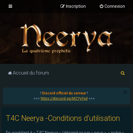
Inscription
Connexion
R
Accueil du forum
e
c
!
Discord officiel du serveur
!
h
>>>
https://discord.gg/MZYyYxd
<<<
e
r
T4C Neerya -Conditions d’utilisation
c
h
En accédant à « T4C Neerya » (désigné ici par « nous », « notre »,