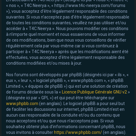
« nos », « T4C Neerya », « https://www.t4c-neerya.com/forums
e
»), vous acceptez d’être légalement responsable des conditions
r
suivantes. Si vous n’acceptez pas d’être légalement responsable
de toutes les conditions suivantes, veuillez ne pas utiliser et/ou
accéder à « T4C Neerya ». Nous pouvons modifier ces conditions
à n’importe quel moment et nous essaierons de vous informer
de ces modifications, bien que nous vous conseillons de vérifier
régulièrement cela par vous-même car si vous continuez à
participer à « T4C Neerya » après que les modifications aient été
effectuées, vous acceptez d’être légalement responsable des
conditions modifiées et/ou mises à jour.
Nos forums sont développés par phpBB (désignés ici par « ils », «
eux », « leur », « logiciel phpBB », « www.phpbb.com », « phpBB
Limited », « équipes de phpBB ») qui est une solution de création
de forums déclarée sous la «
Licence Publique Générale GNU v2
»
(désignée ici par « GPL ») et qui peut être téléchargée sur
www.phpbb.com
(en anglais). Le logiciel phpBB a pour seul but
de faciliter les discussions sur internet, phpBB Limited n’est en
aucun cas responsable de la conduite et/ou du contenu que
nous acceptons et/ou que nous n’acceptons pas. Si vous
souhaitez obtenir plus d’informations concernant phpBB, nous
vous invitons à consulter
https://www.phpbb.com/
(en anglais).