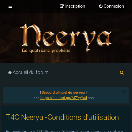
Inscription
Connexion
R
Accueil du forum
e
c
!
Discord officiel du serveur
!
h
>>>
https://discord.gg/MZYyYxd
<<<
e
r
T4C Neerya -Conditions d’utilisation
c
h
En accédant à « T4C Neerya » (désigné ici par « nous », « notre »,