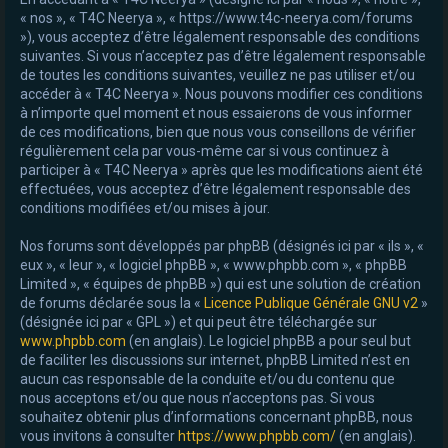
« nos », « T4C Neerya », « https://www.t4c-neerya.com/forums
e
»), vous acceptez d’être légalement responsable des conditions
r
suivantes. Si vous n’acceptez pas d’être légalement responsable
de toutes les conditions suivantes, veuillez ne pas utiliser et/ou
accéder à « T4C Neerya ». Nous pouvons modifier ces conditions
à n’importe quel moment et nous essaierons de vous informer
de ces modifications, bien que nous vous conseillons de vérifier
régulièrement cela par vous-même car si vous continuez à
participer à « T4C Neerya » après que les modifications aient été
effectuées, vous acceptez d’être légalement responsable des
conditions modifiées et/ou mises à jour.
Nos forums sont développés par phpBB (désignés ici par « ils », «
eux », « leur », « logiciel phpBB », « www.phpbb.com », « phpBB
Limited », « équipes de phpBB ») qui est une solution de création
de forums déclarée sous la «
Licence Publique Générale GNU v2
»
(désignée ici par « GPL ») et qui peut être téléchargée sur
www.phpbb.com
(en anglais). Le logiciel phpBB a pour seul but
de faciliter les discussions sur internet, phpBB Limited n’est en
aucun cas responsable de la conduite et/ou du contenu que
nous acceptons et/ou que nous n’acceptons pas. Si vous
souhaitez obtenir plus d’informations concernant phpBB, nous
vous invitons à consulter
https://www.phpbb.com/
(en anglais).