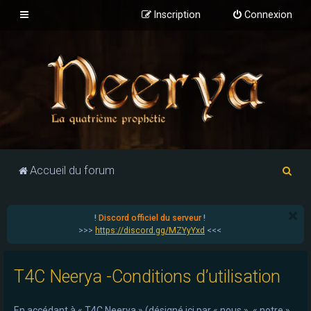
Inscription
Connexion
R
Accueil du forum
e
c
!
Discord officiel du serveur
!
h
>>>
https://discord.gg/MZYyYxd
<<<
e
r
T4C Neerya -Conditions d’utilisation
c
h
En accédant à « T4C Neerya » (désigné ici par « nous », « notre »,