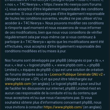
« nos », « T4C Neerya », « https://www.t4c-neerya.com/forums
e
»), vous acceptez d’être légalement responsable des conditions
r
suivantes. Si vous n’acceptez pas d’être légalement responsable
de toutes les conditions suivantes, veuillez ne pas utiliser et/ou
accéder à « T4C Neerya ». Nous pouvons modifier ces conditions
à n’importe quel moment et nous essaierons de vous informer
de ces modifications, bien que nous vous conseillons de vérifier
régulièrement cela par vous-même car si vous continuez à
participer à « T4C Neerya » après que les modifications aient été
effectuées, vous acceptez d’être légalement responsable des
conditions modifiées et/ou mises à jour.
Nos forums sont développés par phpBB (désignés ici par « ils », «
eux », « leur », « logiciel phpBB », « www.phpbb.com », « phpBB
Limited », « équipes de phpBB ») qui est une solution de création
de forums déclarée sous la «
Licence Publique Générale GNU v2
»
(désignée ici par « GPL ») et qui peut être téléchargée sur
www.phpbb.com
(en anglais). Le logiciel phpBB a pour seul but
de faciliter les discussions sur internet, phpBB Limited n’est en
aucun cas responsable de la conduite et/ou du contenu que
nous acceptons et/ou que nous n’acceptons pas. Si vous
souhaitez obtenir plus d’informations concernant phpBB, nous
vous invitons à consulter
https://www.phpbb.com/
(en anglais).