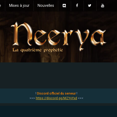
e
Mises à jour
Nouvelles
!
Discord officiel du serveur
!
>>>
https://discord.gg/MZYyYxd
<<<