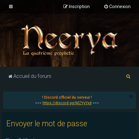
Inscription
Connexion
R
Accueil du forum
e
c
!
Discord officiel du serveur
!
h
>>>
https://discord.gg/MZYyYxd
<<<
e
r
Envoyer le mot de passe
c
h