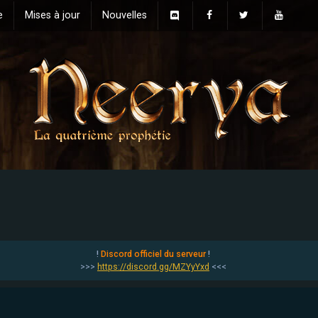
e
Mises à jour
Nouvelles
!
Discord officiel du serveur
!
>>>
https://discord.gg/MZYyYxd
<<<