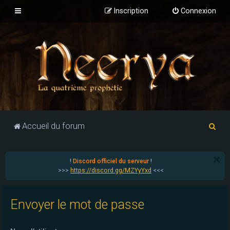
Inscription
Connexion
R
Accueil du forum
e
c
!
Discord officiel du serveur
!
h
>>>
https://discord.gg/MZYyYxd
<<<
e
r
Envoyer le mot de passe
c
h