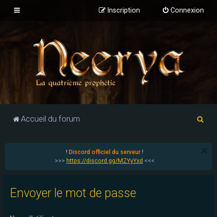
Inscription
Connexion
R
Accueil du forum
e
c
!
Discord officiel du serveur
!
h
>>>
https://discord.gg/MZYyYxd
<<<
e
r
Envoyer le mot de passe
c
h